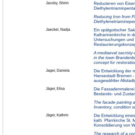
Jacoby, Shirin
Reduzieren von Eisen
Diethylentriaminpent
Reducing Iron from P
Diethylenetriaminepe
Jaeckel, Nadja
Ein spätgotischer Sak
Katharinenkirche in 
Untersuchungen und E
Restaurierungskonze
A mediaeval sacristy-
in the town Brandenbu
concept for restorati
Jager, Daniela
Die Entwicklung der m
Hansestadt Bremen -
ausgewählter Altstad
Jäger, Elisa
Die Fassadenmalerei 
Bestands- und Zustan
The facade painting a
Inventory, condition s
Jäger, Kathrin
Die Entwicklung eine
kath. Pfarrkirche St.
Konsolidierung von W
The research of a con