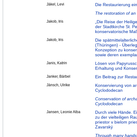
Jäkel, Levi
Die Restaurierung e
The restoration of an
Jakob, Iris
„Die Reise der Heilige
der Stadtkirche St. P
konservatorische M
Jakob, Iris
Die spätmittelalterl
(Thüringen) - Überle
Konzeption zu konser
sowie deren exempla
Janis, Katrin
Lösen von Papyrussch
Erhaltung und Konser
Janker, Bärbel
Ein Beitrag zur Rest
Jänsch, Ulrike
Konservierung von ar
Cyclododecan
Conservation of archa
Cyclododecan
Jansen, Leonie Alba
Durch viele Hände. E
zu der vielteiligen R
priestor v bielom pri
Zavarský
Through many hands. 