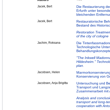
Authors
Jacek, Bert
Die Restaurierung de
Erfurth unter besond
bleichenden Entfern
Jacek, Bert
Restauratorische Beh
Bestand des Historisc
Restoration Treatment
of the city of cologne
Jachim, Roksana
Die Tintenfassmadon
Technologische Unter
Behandlungskonzept
"The Inkwell Madonna 
Hildesheim." Technol
plan.
Jacobsen, Helen
Marmorkonservierung 
Konservierung von G
Jacobsen, Anja Brigitta
Untersuchung und Bew
Transport und Langze
Zusammenarbeit mit A
Analysis and conclusi
transport and long-ter
cooperation with Anto