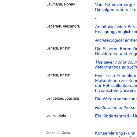
Jaßmann, Ronny
Vom Stromversorger z
Dieselgenerators in 
-
Jeberien, Alexandra
Archäologischer Bern
Festigungsmöglichkei
Archaeological amber –
Jeltsch, Kristin
Die Silberne Ehrensä
Rückformen und Füg
The silver honor colu
deformations and join
Jeltsch, Kristin
Eine Tisch-Pendeluh
Maßnahmen zur Konse
der Fehlstellenbeha
historischen Uhrwerk
Jendersie, Joachim
Die Wiederherstellun
Restoration of the so
Jenke, Bele
Ein Kinderfahrrad - 
-
Jeserich, Julia
Konservierungs- und 