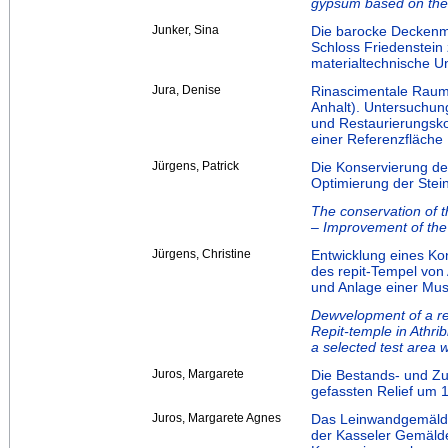
gypsum based on the 
Junker, Sina
Die barocke Deckenm
Schloss Friedenstein
materialtechnische U
Jura, Denise
Rinascimentale Raum
Anhalt). Untersuchun
und Restaurierungsk
einer Referenzfläche
Jürgens, Patrick
Die Konservierung de
Optimierung der Ste
The conservation of t
– Improvement of the
Jürgens, Christine
Entwicklung eines Kon
des repit-Tempel von
und Anlage einer Mus
Dewvelopment of a res
Repit-temple in Athri
a selected test area w
Juros, Margarete
Die Bestands‐ und Zu
gefassten Relief um
Juros, Margarete Agnes
Das Leinwandgemälde
der Kasseler Gemälde