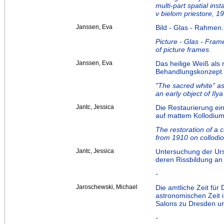
multi-part spatial ins
v bielom priestore, 1
Janssen, Eva
Bild - Glas - Rahmen
Picture - Glas - Fram
of picture frames.
Janssen, Eva
Das heilige Weiß als 
Behandlungskonzept f
"The sacred white" as
an early object of Il
Jantc, Jessica
Die Restaurierung ei
auf mattem Kollodium
The restoration of 
from 1910 on collodi
Jantc, Jessica
Untersuchung der Urs
deren Rissbildung an 
-
Jaroschewski, Michael
Die amtliche Zeit für
astronomischen Zeit 
Salons zu Dresden um
-