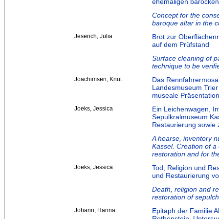
ehemaligen barocken
Concept for the conse
baroque altar in the 
Jeserich, Julia
Brot zur Oberflächen
auf dem Prüfstand
Surface cleaning of pa
technique to be verifi
Joachimsen, Knut
Das Rennfahrermosai
Landesmuseum Trier –
museale Präsentatio
Joeks, Jessica
Ein Leichenwagen, I
Sepulkralmuseum Kass
Restaurierung sowie 
A hearse, inventory 
Kassel. Creation of a
restoration and for t
Joeks, Jessica
Tod, Religion und Res
und Restaurierung vo
Death, religion and re
restoration of sepulch
Johann, Hanna
Epitaph der Familie 
Rothenstein. Untersuc