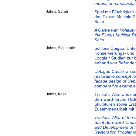
means of nanofibrillat
Jahns, Sarah
Spiel mit Flüchtigkeit
das Fluxus Multiple 
Saito
A Game with Volatility
the Fluxus Multiple P
Saito
Jahns, Stephanie
Schloss Übigau, Unte
Konservierungs- und 
Loggia / Studien zur
anhand von Befunden 
Uebigau Castle, inspe
restorative concept f
facade design of Ueb
comparative example
Jahns, Katja
Trinitatis-Altar aus d
Bernward-Kirche Hild
Skulpturen sowie Ers
Zusammenarbeit mit 
Trinitatis-Altar of th
Saint Bernward-Church
and Development of I
Restoration Problems