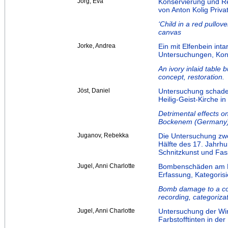
Jörg, Eva
Konservierung und Re
von Anton Kolig Privat
‘Child in a red pullov
canvas
Jorke, Andrea
Ein mit Elfenbein int
Untersuchungen, Konz
An ivory inlaid table 
concept, restoration.
Jöst, Daniel
Untersuchung schaden
Heilig-Geist-Kirche i
Detrimental effects on
Bockenem (Germany)
Juganov, Rebekka
Die Untersuchung zwe
Hälfte des 17. Jahrh
Schnitzkunst und Fas
Jugel, Anni Charlotte
Bombenschäden am B
Erfassung, Kategori
Bomb damage to a con
recording, categoriz
Jugel, Anni Charlotte
Untersuchung der Wir
Farbstofftinten in de