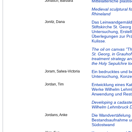
Jonasch, Barbara
Mittelalterliche plast
Medieval sculptural f
Rhineland
Jonitz, Dana
Das Leinwandgemälde
Stiftskirche St. Geor
Untersuchung, Erste
Überlegungen zur Prä
Kulisse.
The oil on canvas "Th
St. Georg, in Grauhof
treatment strategy and
the Holy Sepulchre lo
Joram, Salwa-Victoria
Ein bedrucktes und b
Untersuchung, Konzep
Jordan, Tim
Entwicklung eines Ka
Werke Wilhelm Lehmbr
Anwendung und Resta
Developing a cadaster
Wilhelm Lehmbruck Du
Jordans, Anke
Die Wandvertäfelung 
Bestandsaufnahme un
Südostwand