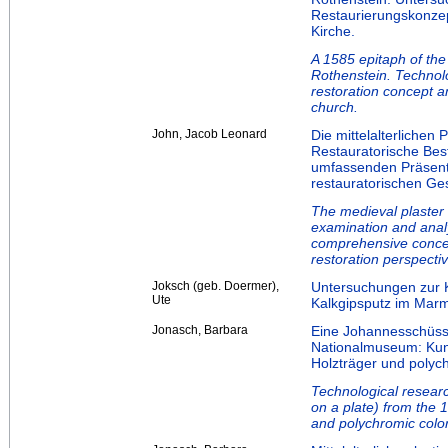
Restaurierungskonzep
Kirche.
A 1585 epitaph of th
Rothenstein. Technolog
restoration concept a
church.
John, Jacob Leonard
Die mittelalterliche
Restauratorische Bes
umfassenden Präsent
restauratorischen Ge
The medieval plaster 
examination and anal
comprehensive concep
restoration perspecti
Joksch (geb. Doermer),
Untersuchungen zur 
Ute
Kalkgipsputz im Marm
Jonasch, Barbara
Eine Johannesschüss
Nationalmuseum: Kun
Holzträger und poly
Technological resear
on a plate) from the 
and polychromic colo