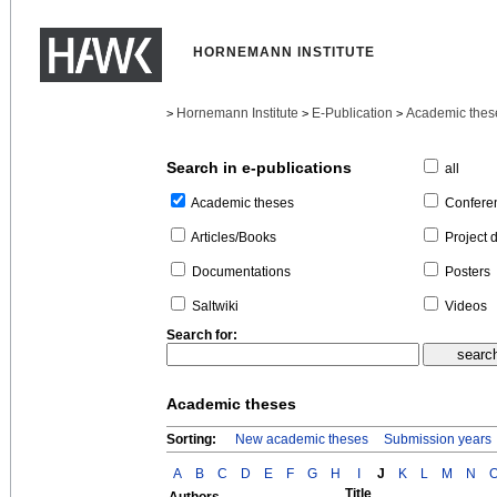
HORNEMANN INSTITUTE
Hornemann Institute
E-Publication
Academic thes
>
>
>
Search in e-publications
all
Confere
Academic theses
Project 
Articles/Books
Posters
Documentations
Videos
Saltwiki
Search for:
Academic theses
Sorting:
New academic theses
Submission years
A
B
C
D
E
F
G
H
I
J
K
L
M
N
Title