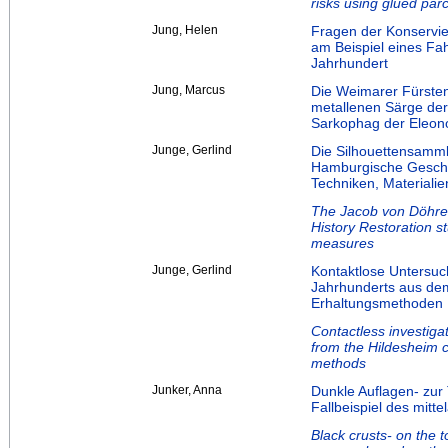
risks using glued pa
Jung, Helen
Fragen der Konservie
am Beispiel eines Fa
Jahrhundert
Jung, Marcus
Die Weimarer Fürsten
metallenen Särge der
Sarkophag der Eleon
Junge, Gerlind
Die Silhouettensamm
Hamburgische Geschi
Techniken, Material
The Jacob von Döhren
History Restoration s
measures
Junge, Gerlind
Kontaktlose Untersu
Jahrhunderts aus de
Erhaltungsmethoden
Contactless investiga
from the Hildesheim 
methods
Junker, Anna
Dunkle Auflagen- zu
Fallbeispiel des mitt
Black crusts- on the 