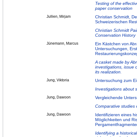
Testing of the effecti
paper conservation
Jullien, Mirjam
Christian Schmidt, De
Schweizerischen Res
Christian Schmidt Pai
Conservation History
Jünemann, Marcus
Ein Kästchen von Ab
Untersuchungen, Erst
Restaurierungskonze
A casket made by Abr
investigations, issue 
its realization.
Jung, Viktoria
Untersuchung zum Ein
Investigations about s
Jung, Dawoon
Vergleichende Unter
Comparative studies 
Jung, Dawoon
Identifizieren eines 
Möglichkeiten und Ri
Pergamentfragmenten
Identifying a historic