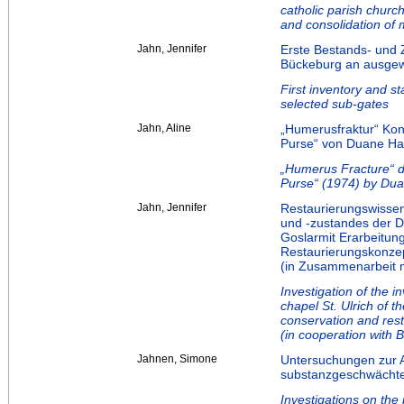
catholic parish church
and consolidation of 
Jahn, Jennifer
Erste Bestands- und 
Bückeburg an ausgewä
First inventory and s
selected sub-gates
Jahn, Aline
„Humerusfraktur“ Ko
Purse“ von Duane H
„Humerus Fracture“ d
Purse“ (1974) by Du
Jahn, Jennifer
Restaurierungswisse
und -zustandes der Do
Goslarmit Erarbeitun
Restaurierungskonze
(in Zusammenarbeit m
Investigation of the i
chapel St. Ulrich of t
conservation and res
(in cooperation with 
Jahnen, Simone
Untersuchungen zur 
substanzgeschwächten
Investigations on the