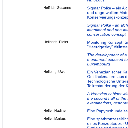
Nr. 3203)
Helfrich, Susanne
Sigmar Polke – ein Al
und unge-wollten Mate
Konservierungskonzep
Sigmar Polke - an alc
intentional and non-in
conservation concept
Hellbach, Pieter
Monitoring Konzept fü
"Häerdgeslay" Altlinste
The development of a 
monument exposed to w
Luxembourg
Hellbing, Uwe
Ein Venezianischer Ka
Goldlackmalerei aus de
Technologische Unter
Teilrestaurierung der 
A Venezian cabinet wit
the second half of the
examinations, restorati
Heller, Nadine
Eine Papyrusbündelsä
Heller, Markus
Eine spätbronzezeitlic
eines Konzeptes zur U