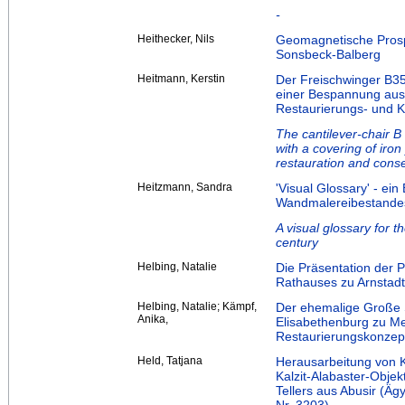
-
Heithecker, Nils
Geomagnetische Prospe
Sonsbeck-Balberg
Heitmann, Kerstin
Der Freischwinger B35
einer Bespannung aus
Restaurierungs- und 
The cantilever-chair B 
with a covering of iron
restauration and cons
Heitzmann, Sandra
'Visual Glossary' - ein
Wandmalereibestandes
A visual glossary for t
century
Helbing, Natalie
Die Präsentation der 
Rathauses zu Arnstadt 
Helbing, Natalie; Kämpf,
Der ehemalige Große 
Anika,
Elisabethenburg zu Me
Restaurierungskonzep
Held, Tatjana
Herausarbeitung von K
Kalzit-Alabaster-Objek
Tellers aus Abusir (Äg