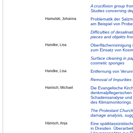
A crucifixion group fr
Studies concerning de
Hamulski, Johanna
Problematik der Salzm
am Beispiel von Prob
Difficulties of desalina
pieces and objekts fr
Handke, Lisa
Oberflächenreinigung 
zum Einsatz von Kos
Surface cleaning in pa
cosmetic sponges
Handke, Lisa
Entfernung von Verunr
Removal of Impurities 
Hanisch, Michael
Die Evangelische Kirch
denkmalpflegerischen
Schadensanalyse und 
des Klimamonitorings.
The Protestant Church i
damage analysis, sugg
Hänisch, Anja
Eine spätklassizistisc
in Dresden. Überarbe