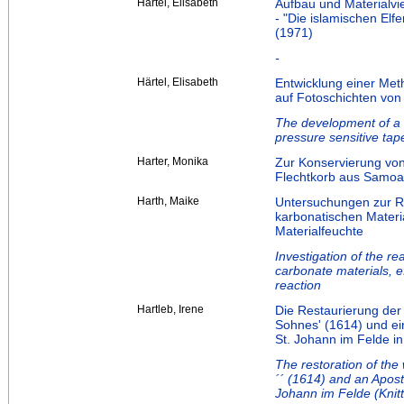
Härtel, Elisabeth
Aufbau und Materialvie
- "Die islamischen Elfe
(1971)
-
Härtel, Elisabeth
Entwicklung einer Me
auf Fotoschichten von
The development of a r
pressure sensitive tape
Harter, Monika
Zur Konservierung von
Flechtkorb aus Samoa
Harth, Maike
Untersuchungen zur Re
karbonatischen Materi
Materialfeuchte
Investigation of the re
carbonate materials, e
reaction
Hartleb, Irene
Die Restaurierung der
Sohnes' (1614) und ei
St. Johann im Felde in 
The restoration of the
´´ (1614) and an Apost
Johann im Felde (Knitte