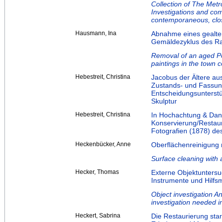
Collection of The Metr
Investigations and com
contemporaneous, clos
Hausmann, Ina
Abnahme eines gealte
Gemäldezyklus des Ra
Removal of an aged Pol
paintings in the town 
Hebestreit, Christina
Jacobus der Ältere au
Zustands- und Fassun
Entscheidungsunterstü
Skulptur
Hebestreit, Christina
In Hochachtung & Dank
Konservierung/Restaur
Fotografien (1878) de
Heckenbücker, Anne
Oberflächenreinigung
Surface cleaning with
Hecker, Thomas
Externe Objektunters
Instrumente und Hilfsm
Object investigation An 
investigation needed 
Heckert, Sabrina
Die Restaurierung star