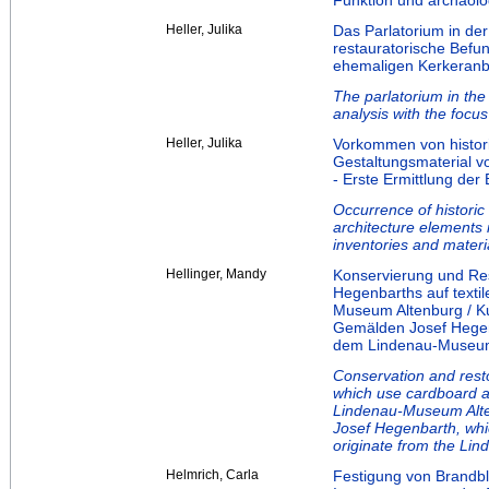
Funktion und archäolo
Heller, Julika
Das Parlatorium in der
restauratorische Befu
ehemaligen Kerkeranb
The parlatorium in the
analysis with the focu
Heller, Julika
Vorkommen von histor
Gestaltungsmaterial v
- Erste Ermittlung der
Occurrence of historic
architecture elements 
inventories and mater
Hellinger, Mandy
Konservierung und Re
Hegenbarths auf texti
Museum Altenburg / K
Gemälden Josef Hegenb
dem Lindenau-Museum
Conservation and resto
which use cardboard an
Lindenau-Museum Alten
Josef Hegenbarth, whi
originate from the Li
Helmrich, Carla
Festigung von Brandbl