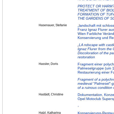
PROTECT OR HARM?
TREATMENT OF BIO
FORMATION OF TUFA
THE GARDENS OF S
Hasenauer, Stefanie
„landschaft mit schlo
Franz Ignaz Flurer aus
Wien Farbliche Veränd
Konservierung und Re
„LA ndscape with castl
Ignaz Flurer from the 
Discoloration of the pa
restoration
Hassler, Doris
Fragment einer polychr
Palmeselgruppe (um 1
Restaurierung einer F
Fragment of a polychro
medieval “Palmesel”-g
of a ruinous condition 
Hastädt, Christine
Dokumentation, Konz
Opel Motoclub Supersp
-
Hatzl, Katharina
Konservierung-Restau