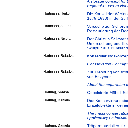
A storage concept for 
regional-museum Han
Hartmann, Heiko
Die Kanzel der Werks
1575-1638) in der St. 
Hartmann, Andreas
Versuche zur Sicherun
Restaurierung der Dec
Hartmann, Nicolai
Der Christus Salvator 
Untersuchung und Erst
Skulptur aus Buntsand
Hartmann, Rebekka
Konservierungskonzept
Conservation Concept 
Hartmann, Rebekka
Zur Trennung von sch
von Enzymen
About the separation 
Hartung, Sabine
Gepolsterte Möbel. Sc
Hartung, Daniela
Das Konservierungsba
Einzelobjekte in klein
The mass conservation
applicability on indivi
Hartung, Daniela
Trägermaterialien für 