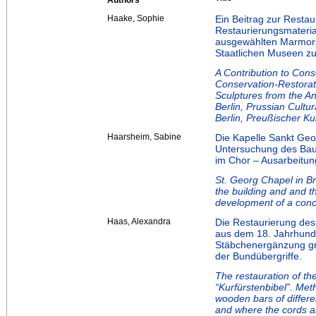
Authors
Haake, Sophie
Ein Beitrag zur Restau
Restaurierungsmateria
ausgewählten Marmors
Staatlichen Museen zu 
A Contribution to Conse
Conservation-Restorati
Sculptures from the An
Berlin, Prussian Cultu
Berlin, Preußischer Kul
Haarsheim, Sabine
Die Kapelle Sankt Geo
Untersuchung des Bau
im Chor – Ausarbeitun
St. Georg Chapel in B
the building and and t
development of a conc
Haas, Alexandra
Die Restaurierung des
aus dem 18. Jahrhunde
Stäbchenergänzung gro
der Bundübergriffe.
The restauration of th
“Kurfürstenbibel”. Met
wooden bars of differe
and where the cords a