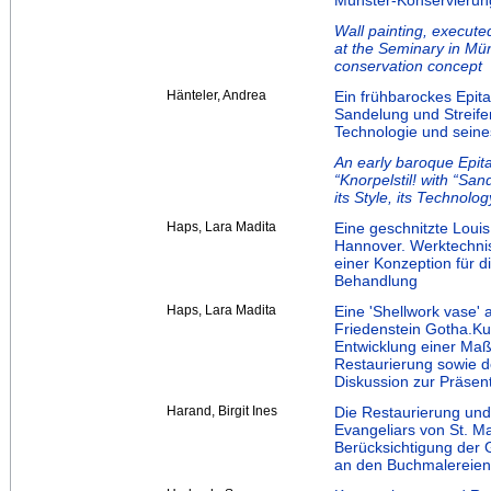
Münster-Konservieru
Wall painting, execut
at the Seminary in Mün
conservation concept
Hänteler, Andrea
Ein frühbarockes Epita
Sandelung und Streifen
Technologie und seine
An early baroque Epi
“Knorpelstil! with “Sa
its Style, its Technolo
Haps, Lara Madita
Eine geschnitzte Loui
Hannover. Werktechni
einer Konzeption für d
Behandlung
Haps, Lara Madita
Eine 'Shellwork vase' 
Friedenstein Gotha.K
Entwicklung einer Ma
Restaurierung sowie d
Diskussion zur Präsent
Harand, Birgit Ines
Die Restaurierung und
Evangeliars von St. M
Berücksichtigung der 
an den Buchmalereien