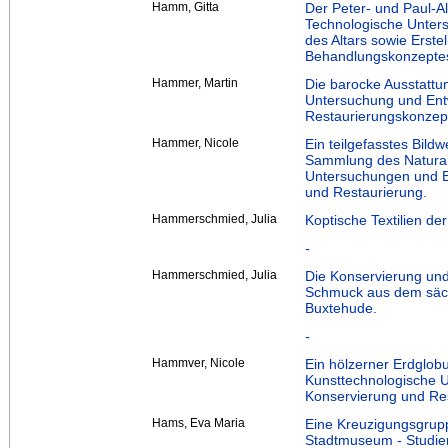
Hamm, Gitta
Der Peter- und Paul-Al
Technologische Unters
des Altars sowie Erste
Behandlungskonzepte
Hammer, Martin
Die barocke Ausstattu
Untersuchung und Ent
Restaurierungskonzep
Hammer, Nicole
Ein teilgefasstes Bild
Sammlung des Natural
Untersuchungen und E
und Restaurierung.
Hammerschmied, Julia
Koptische Textilien 
-
Hammerschmied, Julia
Die Konservierung un
Schmuck aus dem säch
Buxtehude.
-
Hammver, Nicole
Ein hölzerner Erdglo
Kunsttechnologische U
Konservierung und Re
Hams, Eva Maria
Eine Kreuzigungsgrup
Stadtmuseum - Studien