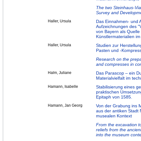
The two Steinhaus-Via
Survey and Developme
Haller, Ursula
Das Einnahmen- und A
Aufzeichnungen des "V
von Bayern als Quelle
Künstlermaterialien i
Haller, Ursula
Studien zur Herstellu
Pasten und -Kompress
Research on the prepar
and compresses in co
Halm, Juliane
Das Parascop – ein Du
Materialvielfalt im tec
Hamann, Isabelle
Stabilisierung eines g
praktischen Umsetzun
Epitaph von 1585.
Hamann, Jan Georg
Von der Grabung ins M
aus der antiken Stadt
musealen Kontext
From the excavation t
reliefs from the ancie
into the museum conte