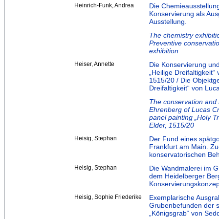
Heinrich-Funk, Andrea
Die Chemieausstellun
Konservierung als Aus
Ausstellung.
The chemistry exhibit
Preventive conservatio
exhibition
Heiser, Annette
Die Konservierung und
„Heilige Dreifaltigkei
1515/20 / Die Objektg
Dreifaltigkeit“ von L
The conservation and r
Ehrenberg of Lucas Cra
panel painting „Holy T
Elder, 1515/20
Heisig, Stephan
Der Fund eines spätgot
Frankfurt am Main. Z
konservatorischen Be
Heisig, Stephan
Die Wandmalerei im G
dem Heidelberger Bergf
Konservierungskonzep
Heisig, Sophie Friederike
Exemplarische Ausgra
Grubenbefunden der s
„Königsgrab“ von Sed