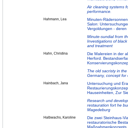
Air cleaning systems 
performance.
Hahmann, Lea
Minuten-Rädersonnenu
Salon: Untersuchunge
Vergoldungen - deren
Minute-sundial from t
Investigations of black
and treatment
Hahn, Christina
Die Malereien in der 
Herford. Bestandserfa
Konservierungskonzept
The old sacristy in the
Germany, concept for 
Hainbach, Jana
Untersuchung und Era
Restaurierungskonzep
Hauseinheiten, Zur S
Research und developm
restauration fort he b
Magedeburg
Halbwachs, Karoline
Die zwei Steinhaus-Vi
restauratorische Bes
Maßnahmenkonzepts