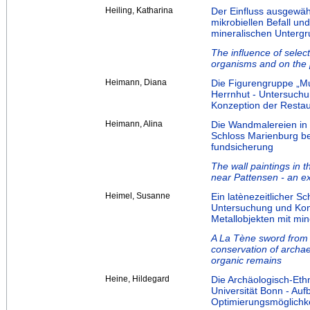
Heiling, Katharina
Der Einfluss ausgewäh
mikrobiellen Befall un
mineralischen Untergr
The influence of selec
organisms and on the p
Heimann, Diana
Die Figurengruppe „Mu
Herrnhut - Untersuch
Konzeption der Restau
Heimann, Alina
Die Wandmalereien in
Schloss Marienburg be
fundsicherung
The wall paintings in 
near Pattensen - an ex
Heimel, Susanne
Ein latènezeitlicher 
Untersuchung und Kon
Metallobjekten mit min
A La Tène sword from 
conservation of archae
organic remains
Heine, Hildegard
Die Archäologisch-Et
Universität Bonn - Auf
Optimierungsmöglichk