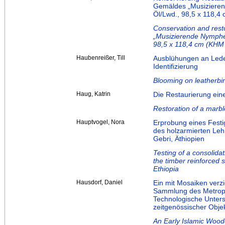
Gemäldes „Musizierend
Öl/Lwd., 98,5 x 118,4
Conservation and resto
„Musizierende Nymphen
98,5 x 118,4 cm (KHM
Haubenreißer, Till
Ausblühungen an Lede
Identifizierung
Blooming on leatherbind
Haug, Katrin
Die Restaurierung ei
Restoration of a marbl
Hauptvogel, Nora
Erprobung eines Festi
des holzarmierten Le
Gebri, Äthiopien
Testing of a consolidat
the timber reinforced 
Ethiopia
Hausdorf, Daniel
Ein mit Mosaiken verzi
Sammlung des Metropo
Technologische Unter
zeitgenössischer Obje
An Early Islamic Wood