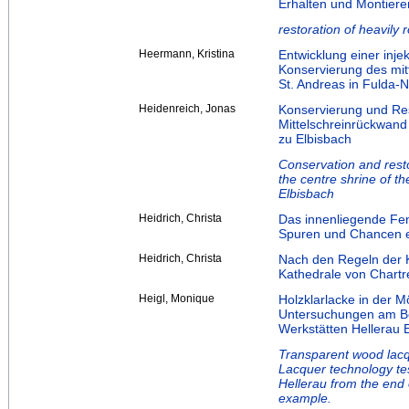
Erhalten und Montiere
restoration of heavily
Heermann, Kristina
Entwicklung einer inje
Konservierung des mitt
St. Andreas in Fulda-
Heidenreich, Jonas
Konservierung und Res
Mittelschreinrückwand
zu Elbisbach
Conservation and resto
the centre shrine of th
Elbisbach
Heidrich, Christa
Das innenliegende Fen
Spuren und Chancen ei
Heidrich, Christa
Nach den Regeln der K
Kathedrale von Chartr
Heigl, Monique
Holzklarlacke in der 
Untersuchungen am Be
Werkstätten Hellerau 
Transparent wood lacqu
Lacquer technology te
Hellerau from the end 
example.