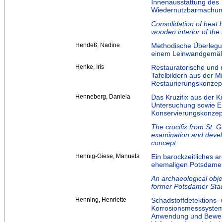
Innenausstattung des 
Wiedernutzbarmachu
Consolidation of heat bl
wooden interior of th
Hendeß, Nadine
Methodische Überlegu
einem Leinwandgemäl
Henke, Iris
Restauratorische und 
Tafelbildern aus der M
Restaurierungskonzep
Henneberg, Daniela
Das Kruzifix aus der K
Untersuchung sowie E
Konservierungskonzep
The crucifix from St. 
examination and devel
concept
Hennig-Giese, Manuela
Ein barockzeitliches a
ehemaligen Potsdamer
An archaeological obje
former Potsdamer Stad
Henning, Henriette
Schadstoffdetektions- 
Korrosionsmesssyste
Anwendung und Bewer