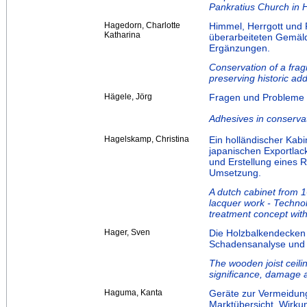
Pankratius Church in
Hagedorn, Charlotte
Himmel, Herrgott und 
Katharina
überarbeiteten Gemäld
Ergänzungen.
Conservation of a frag
preserving historic add
Hägele, Jörg
Fragen und Probleme 
Adhesives in conservat
Hagelskamp, Christina
Ein holländischer Kab
japanischen Exportlac
und Erstellung eines 
Umsetzung.
A dutch cabinet from 
lacquer work - Techno
treatment concept with
Hager, Sven
Die Holzbalkendecken
Schadensanalyse und 
The wooden joist ceilin
significance, damage 
Haguma, Kanta
Geräte zur Vermeidung
Marktübersicht, Wirku