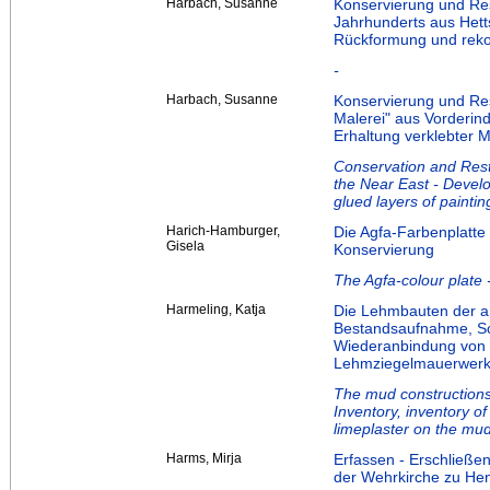
Harbach, Susanne
Konservierung und Res
Jahrhunderts aus Hett
Rückformung und rekon
-
Harbach, Susanne
Konservierung und Re
Malerei" aus Vorderin
Erhaltung verklebter 
Conservation and Resto
the Near East - Develo
glued layers of paintin
Harich-Hamburger,
Die Agfa-Farbenplatte 
Gisela
Konservierung
The Agfa-colour plate 
Harmeling, Katja
Die Lehmbauten der ar
Bestandsaufnahme, Sc
Wiederanbindung von 
Lehmziegelmauerwer
The mud constructions o
Inventory, inventory o
limeplaster on the mud
Harms, Mirja
Erfassen - Erschließen
der Wehrkirche zu Hen