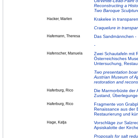
Oil/White-Lead-Paint o
Reconstructing a Hist
Two Baroque Sculpture
Hacker, Marlen
Krakelee in transpare
Craquelure in transpa
Hafemann, Theresa
Das Sandmännchen - Er
-
Hafenscher, Manuela
Zwei Schautafeln mit 
Österreichisches Mus
Untersuchung, Restau
Two presentation board
Austrian Museum of App
restoration and recons
Haferburg, Rico
Die Marmorbüste der 
Zustand, Überlegunge
Haferburg, Rico
Fragmente von Grabpl
Renaissance aus der Ba
Restaurierung und kün
Hage, Katja
Vorschläge zur Salzred
Apsiskalotte der Kirch
Proposals for salt redu