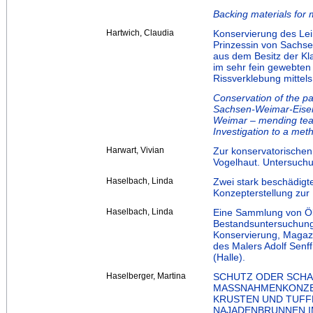
Backing materials for
Hartwich, Claudia
Konservierung des Le
Prinzessin von Sachs
aus dem Besitz der Kl
im sehr fein gewebten
Rissverklebung mittel
Conservation of the pa
Sachsen-Weimar-Eisena
Weimar – mending tears
Investigation to a met
Harwart, Vivian
Zur konservatorischen
Vogelhaut. Untersuchu
Haselbach, Linda
Zwei stark beschädigt
Konzepterstellung zur
Haselbach, Linda
Eine Sammlung von Öl
Bestandsuntersuchung 
Konservierung, Magazi
des Malers Adolf Senff
(Halle).
Haselberger, Martina
SCHUTZ ODER SCHA
MASSNAHMENKONZE
KRUSTEN UND TUFF
NAJADENBRUNNEN 