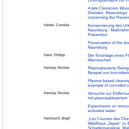
Lösungsansätze zur P
A late Classicism Wood
Dresden. Reworkings’ 
concerning the Presen
Hanke, Cornelia
Konservierung des Ur
Naumburg - Maßnahmen 
Prävention
Preservation of the do
Naumburg
Hann, Philipp
Die Toranlage eines F
Werneuchen
Hannay, Nicolas
Plasmabasierte Reinig
Beispiel von korrodier
Plasma-based cleaning 
example of corroded s
Hannay, Nicolas
Versuche zur Entfernu
mit plasmaaktiviertem
Experiments on removi
activated water
Hannusch, Birgit
„Les Courses des Chev
Waldhaus „Japan“ zu B
Schadensanalyse, Ma