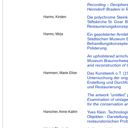
Recording – Decipheri
Henndorf/ Bradeni in
Harms, Kirsten
Die polychrome Steink
Stiftskirche St. Goar.
Restaurierungskonzep
Harms, Mirja
Ein gepolsterter Armle
Städtischen Museum B
Behandlungskonzeptes
Polsterung.
An upholstered armchai
Museum Braunschweig.
and reconstruction of t
Harmsen, Marie Elise
Das Kunstwerk o.T. (1
Untersuchung der orig
Erstellung und Durchf
und Restaurierung
The artwork “untitled”
Examination of vintage
for the conservation a
Harscher, Anne-Katrin
Yves Klein. Technolo
Objekten - Darstellun
restauratorischen Pr