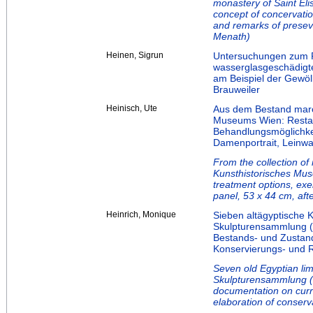
monastery of Saint El
concept of concervatio
and remarks of preseva
Menath)
Heinen, Sigrun
Untersuchungen zum P
wasserglasgeschädigte
am Beispiel der Gewöl
Brauweiler
Heinisch, Ute
Aus dem Bestand maro
Museums Wien: Restau
Behandlungsmöglichke
Damenportrait, Leinwa
From the collection of
Kunsthistorisches Mus
treatment options, exem
panel, 53 x 44 cm, aft
Heinrich, Monique
Sieben altägyptische K
Skulpturensammlung (
Bestands- und Zustand
Konservierungs- und 
Seven old Egyptian lim
Skulpturensammlung (i
documentation on curre
elaboration of conserv