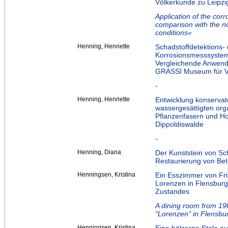
Völkerkunde zu Leipzi
Application of the co
comparison with the 
conditions«
Henning, Henriette
Schadstoffdetektions- 
Korrosionsmesssyst
Vergleichende Anwen
GRASSI Museum für Vö
-
Henning, Henriette
Entwicklung konservato
wassergesättigten or
Pflanzenfasern und Hol
Dippoldiswalde
-
Henning, Diana
Der Kunststein von Sc
Restaurierung von Be
Henningsen, Kristina
Ein Esszimmer von Fr
Lorenzen in Flensbur
Zustandes
A dining room from 190
"Lorenzen" in Flensbur
Henningsen, Kristina