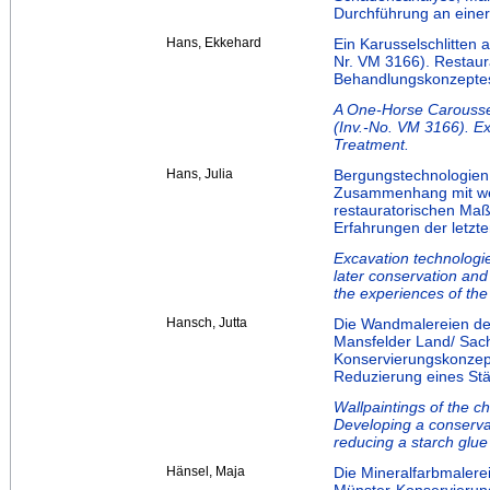
Durchführung an einer
Hans, Ekkehard
Ein Karusselschlitten
Nr. VM 3166). Restaur
Behandlungskonzepte
A One-Horse Carousse
(Inv.-No. VM 3166). Ex
Treatment.
Hans, Julia
Bergungstechnologien
Zusammenhang mit wei
restauratorischen Maß
Erfahrungen der letzt
Excavation technologie
later conservation and
the experiences of the 
Hansch, Jutta
Die Wandmalereien der
Mansfelder Land/ Sach
Konservierungskonzep
Reduzierung eines St
Wallpaintings of the c
Developing a conservat
reducing a starch glue 
Hänsel, Maja
Die Mineralfarbmalere