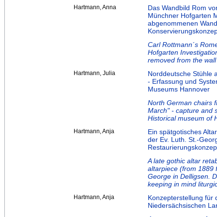
Hartmann, Anna
Das Wandbild Rom von
Münchner Hofgarten M
abgenommenen Wandbi
Konservierungskonzep
Carl Rottmann´s Rome f
Hofgarten Investigation
removed from the wall
Hartmann, Julia
Norddeutsche Stühle 
- Erfassung und Syste
Museums Hannover
North German chairs f
March" - capture and sy
Historical museum of
Hartmann, Anja
Ein spätgotisches Alta
der Ev. Luth. St.-Georg
Restaurierungskonzept
A late gothic altar re
altarpiece (from 1889 
George in Delligsen. D
keeping in mind liturgi
Hartmann, Anja
Konzepterstellung für
Niedersächsischen L