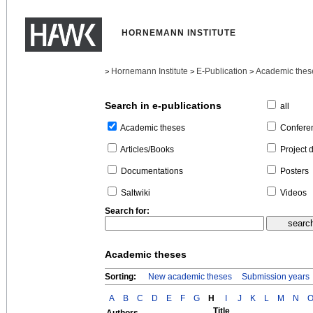
HORNEMANN INSTITUTE
Hornemann Institute
E-Publication
Academic thes
>
>
>
Search in e-publications
all
Confere
Academic theses
Project 
Articles/Books
Posters
Documentations
Videos
Saltwiki
Search for:
Academic theses
Sorting:
New academic theses
Submission years
A
B
C
D
E
F
G
H
I
J
K
L
M
N
Title