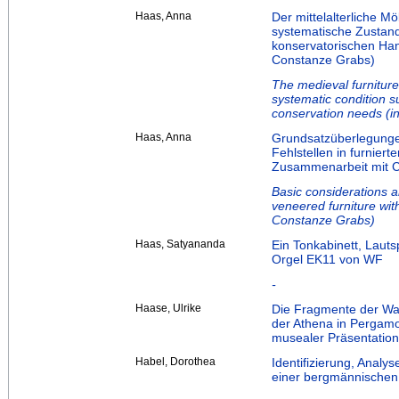
Haas, Anna
Der mittelalterliche 
systematische Zustand
konservatorischen Ha
Constanze Grabs)
The medieval furniture
systematic condition 
conservation needs (i
Haas, Anna
Grundsatzüberlegunge
Fehlstellen in furnier
Zusammenarbeit mit 
Basic considerations a
veneered furniture wit
Constanze Grabs)
Haas, Satyananda
Ein Tonkabinett, Laut
Orgel EK11 von WF
-
Haase, Ulrike
Die Fragmente der Waf
der Athena in Pergamo
musealer Präsentation
Habel, Dorothea
Identifizierung, Analy
einer bergmännischen 