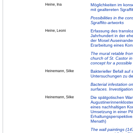
Heine, Ina
Möglichkeiten im kons
mit gealtereten Sgraff
Possibilities in the co
Sgraffito-artworks
Heine, Leoni
Erfassung des translo
Jahrhundert in der ehe
der Mosel Auseinander
Erarbeitung eines Kon
The mural retable from
church of St. Castor i
concept for a possible
Heinemann, Silke
Bakterieller Befall auf
Untersuchungen zu de
Bacterial infestation o
surfaces. Investigation
Heinemann, Silke
Die spätgotischen Wa
Augustinerinnenkloste
eines nachhaltigen Ko
Umsetzung in einer Pi
Erhaltungsperspektive
Menath)
The wall paintings (147