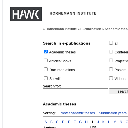
HORNEMANN INSTITUTE
Hornemann Institute
E-Publication
Academic thes
>
>
>
Search in e-publications
all
Confere
Academic theses
Project 
Articles/Books
Posters
Documentations
Videos
Saltwiki
Search for:
Academic theses
Sorting:
New academic theses
Submission years
A
B
C
D
E
F
G
H
I
J
K
L
M
N
Title