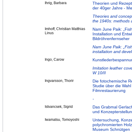
Ihrig, Barbara
Theorien und Rezept
der 40ger Jahre - M
Theories and concept
the 1940s: methods a
Imhoff, Christian Matthias
Nam June Paik: „Fish
Linus
Installation und Entw
Bildröhrenfernseher
Nam June Paik: „Fish
installation and dev
Ingo, Carow
Kunstlederbespannun
Imitation leather cov
W 10/II
Ingvarsson, Thorir
Die fotochemische R
Studie über die Wahl
Filmrestaurierung
-
Istvancsek, Sigrid
Das Grabmal Gerlach
und Konzepterstellu
Iwamatsu, Tomoyoshi
Untersuchung, Konze
polychromierten Holzr
Museum Schnütgen