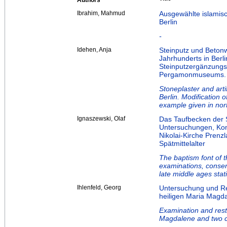
Authors
Ibrahim, Mahmud
Ausgewählte islamis
Berlin
-
Idehen, Anja
Steinputz und Betonw
Jahrhunderts in Berl
Steinputzergänzungs
Pergamonmuseums.
Stoneplaster and arti
Berlin. Modification o
example given in no
Ignaszewski, Olaf
Das Taufbecken der S
Untersuchungen, Kons
Nikolai-Kirche Prenz
Spätmittelalter
The baptism font of t
examinations, conser
late middle ages stat
Ihlenfeld, Georg
Untersuchung und Re
heiligen Maria Magda
Examination and resta
Magdalene and two c