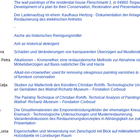
The wall paintings of the residential house Fleischmarkt 1, in 04860 Torga
Development of a plan for their Conservation, Restoration and Presentatio
Der Lastenaufzug im ehem. Kaufhaus Hertzog - Dokumentation der Anlag
Restaurierung des elektrischen Antriebs
-
Asche als historisches Reinigungsmittel
Ash as historical detergent
era
Schäden und Veränderungen von transparenten Überzügen auf Musikins
 Petra
Alkaliionen – Kronenether, eine restauratorische Methode zur Abnahme v
Möbelüberzügen auf Basis natürlicher Öle und Harze
Alkali-ion-crownether, used for removing oleaginous painting varnishes to 
of furniture conservation
Katja
Studien zur Maltechnik des Künstlers Christian Rohlfs. Technologische U
an Gemälden des Wallraf-Richartz-Museum – Fondation Corboud
The Painting Technique of Christian Rohlfs. Technical Analysis of Painting
Wallraf- Richartz-Museum – Fondation Corboud
a
Die Grisaillemalereien der Emporenbrüstungsfelder der ehemaligen Kreuz
Eisenach ‐ Technologische Untersuchungen und Musterrestaurierung.
Variantendiskussion des Restaurierungskonzeptes in Abhängigkeit zur zu
Präsentation
Luisa
Eigenschaften und Verwendung von Zwischgold mit Blick auf mittelalterlic
Holzobjekte im Lüneburger Raum