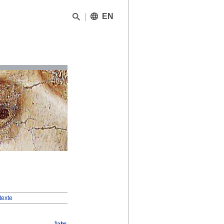
EN
texte