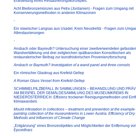
Erarbeitung eines Restaurierungskonzeptes.
Acht Bleibronzemünzen aus Petra (Jordanien) - Fragen zum Umgang mit
Konservierungsmethoden in anderen Klimazonen
-
Ein slawischer Langsax aus Usadel, Kreis Neustrelitz - Fragen zum Umga
Altrestaurierungen
-
Ansbach oder Bayreuth? Untersuchung einer zweitverwendeten gefasste
Wandvertäfelung und drei zeitgleichen spätbarocken Konsoltischen als
restauratorischer Beitrag zur kunsthistorischen Provenienzforschung
Ansbach or Bayreuth? Investigation of a wand panel and three consols
Ein römischer Glaskrug aus Krefeld-Gellep
A Roman Glass Vessel from Krefeld-Gellep
SCHIMMELPILZBEFALL IN SAMMLUNGEN – BEHANDLUNG UND PRÄV
AM BEISPIEL DER GEMÄLDESAMMLUNG DES MUSEUMKREMS IN
NIEDERÖSTERREICH. Effizienz trockener Reinigungsmethoden und Einf
Klimawandels
Mould infestation in collections – treatment and prevention at the example 
painting collection of the museumkrems in Lower Austria. Efficiency of Dry
Methods and Influences of Climate Change
„Entgänzung“ eines Bronzeobjektes und Möglichkeiten der Entfernung vo
Epoxidharz