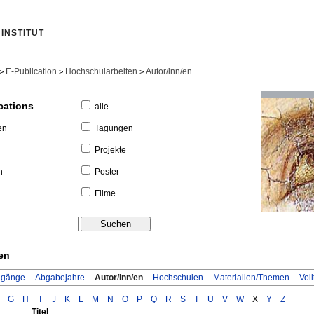
INSTITUT
E-Publication
Hochschularbeiten
Autor/inn/en
>
>
>
cations
alle
Tagungen
en
Projekte
Poster
n
Filme
en
ugänge
Abgabejahre
Autor/inn/en
Hochschulen
Materialien/Themen
Voll
G
H
I
J
K
L
M
N
O
P
Q
R
S
T
U
V
W
X
Y
Z
Titel