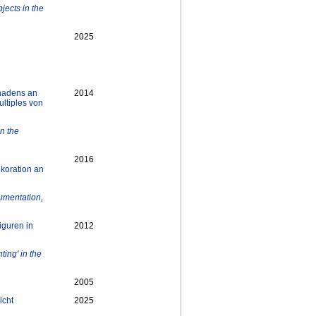
jects in the
2025
hadens an
2014
ltiples von
on the
2016
koration an
umentation,
iguren in
2012
ting' in the
2005
icht
2025