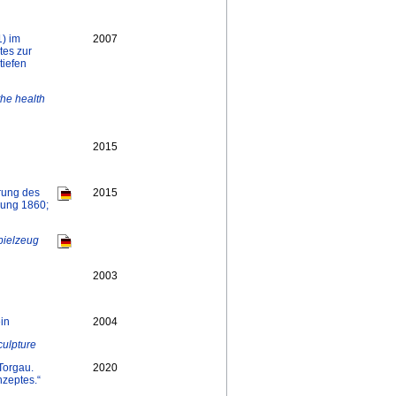
n
) im
2007
tes zur
tiefen
the health
2015
rung des
2015
rung 1860;
pielzeug
2003
ein
2004
culpture
Torgau.
2020
nzeptes.“