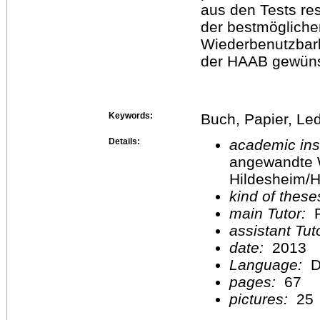
aus den Tests re
der bestmögliche
Wiederbenutzbarke
der HAAB gewüns
Keywords:
Buch, Papier, Led
Details:
academic inst
angewandte 
Hildesheim/H
kind of these
main Tutor:
P
assistant Tu
date:
2013
Language:
D
pages:
67
pictures:
25