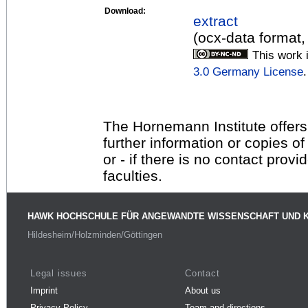
Download:
extract
(ocx-data format,
This work 
3.0 Germany License
.
The Hornemann Institute offers
further information or copies o
or - if there is no contact provi
faculties.
HAWK HOCHSCHULE FÜR ANGEWANDTE WISSENSCHAFT UND 
Hildesheim/Holzminden/Göttingen
Legal issues
Contact
Imprint
About us
Privacy Policy
Team and directions