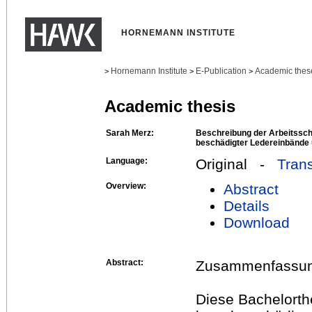
HORNEMANN INSTITUTE
Hornemann Institute
E-Publication
Academic thes
>
>
>
Academic thesis
Sarah Merz:
Beschreibung der Arbeitssch
beschädigter Ledereinbände 
Language:
Original -
Trans
Overview:
Abstract
Details
Download
Abstract:
Zusammenfassu
Diese Bachelorthe