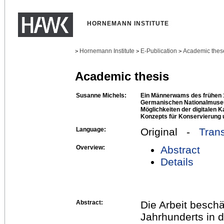
HORNEMANN INSTITUTE
Hornemann Institute
E-Publication
Academic thes
>
>
>
Academic thesis
Susanne Michels:
Ein Männerwams des frühen 
Germanischen Nationalmuse
Möglichkeiten der digitalen K
Konzepts für Konservierung 
Language:
Original -
Trans
Overview:
Abstract
Details
Abstract:
Die Arbeit besch
Jahrhunderts in