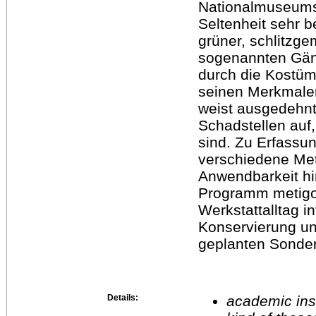
Nationalmuseums 
Seltenheit sehr 
grüner, schlitzge
sogenannten Gäns
durch die Kostümh
seinen Merkmale
weist ausgedehnte
Schadstellen auf,
sind. Zu Erfassu
verschiedene Meth
Anwendbarkeit hin
Programm metigoM
Werkstattalltag in
Konservierung und
geplanten Sonder
Details:
academic inst