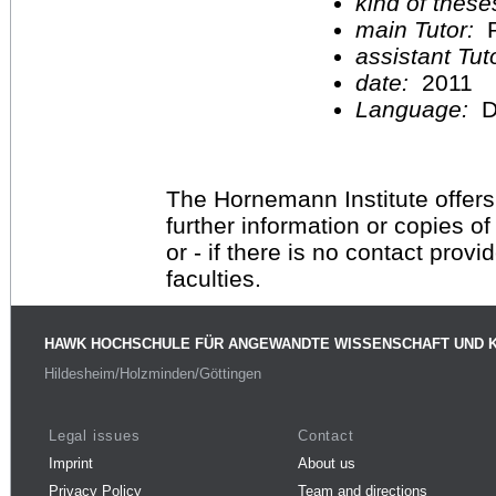
kind of these
main Tutor:
P
assistant Tu
date:
2011
Language:
D
The Hornemann Institute offers
further information or copies o
or - if there is no contact provi
faculties.
HAWK HOCHSCHULE FÜR ANGEWANDTE WISSENSCHAFT UND 
Hildesheim/Holzminden/Göttingen
Legal issues
Contact
Imprint
About us
Privacy Policy
Team and directions