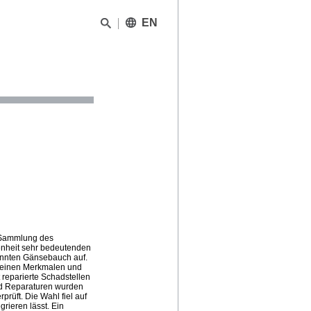
EN
r Sammlung des
enheit sehr bedeutenden
nannten Gänsebauch auf.
f seinen Merkmalen und
reparierte Schadstellen
und Reparaturen wurden
rüft. Die Wahl fiel auf
rieren lässt. Ein