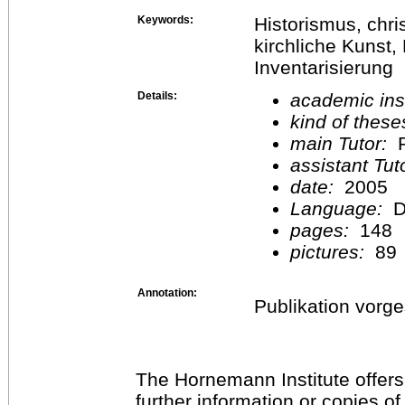
Keywords:
Historismus, chri
kirchliche Kunst
Inventarisierung
Details:
academic inst
kind of these
main Tutor:
P
assistant Tu
date:
2005
Language:
D
pages:
148
pictures:
89
Annotation:
Publikation vorg
The Hornemann Institute offers
further information or copies o