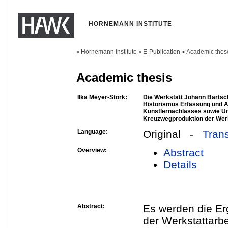
HORNEMANN INSTITUTE
Hornemann Institute
E-Publication
Academic thes
>
>
>
Academic thesis
Ilka Meyer-Stork:
Die Werkstatt Johann Bartsch
Historismus Erfassung und 
Künstlernachlasses sowie U
Kreuzwegproduktion der Wer
Language:
Original -
Trans
Overview:
Abstract
Details
Abstract:
Es werden die Er
der Werkstattarb