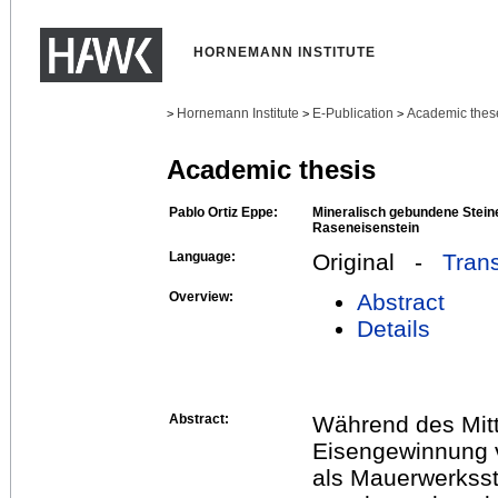
HORNEMANN INSTITUTE
Hornemann Institute
E-Publication
Academic thes
>
>
>
Academic thesis
Pablo Ortiz Eppe:
Mineralisch gebundene Stein
Raseneisenstein
Language:
Original -
Trans
Overview:
Abstract
Details
Abstract:
Während des Mitt
Eisengewinnung v
als Mauerwerksste