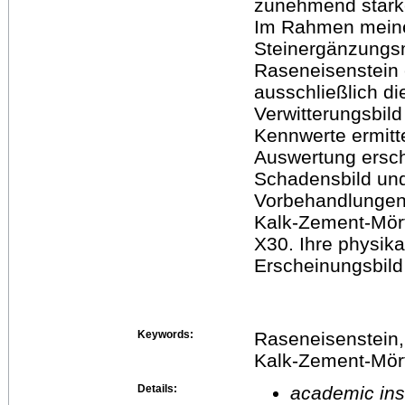
zunehmend stark
Im Rahmen meine
Steinergänzungsm
Raseneisenstein e
ausschließlich di
Verwitterungsbild
Kennwerte ermitte
Auswertung ersc
Schadensbild und
Vorbehandlungen
Kalk-Zement-Mört
X30. Ihre physika
Erscheinungsbild
Keywords:
Raseneisenstein,
Kalk-Zement-Mört
Details:
academic inst