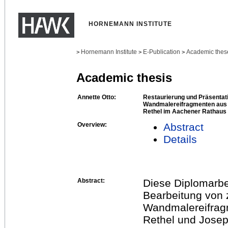
HORNEMANN INSTITUTE
Hornemann Institute
E-Publication
Academic thes
>
>
>
Academic thesis
Annette Otto:
Restaurierung und Präsenta
Wandmalereifragmenten aus 
Rethel im Aachener Rathaus
Overview:
Abstract
Details
Abstract:
Diese Diplomarbei
Bearbeitung von 
Wandmalereifragm
Rethel und Jose