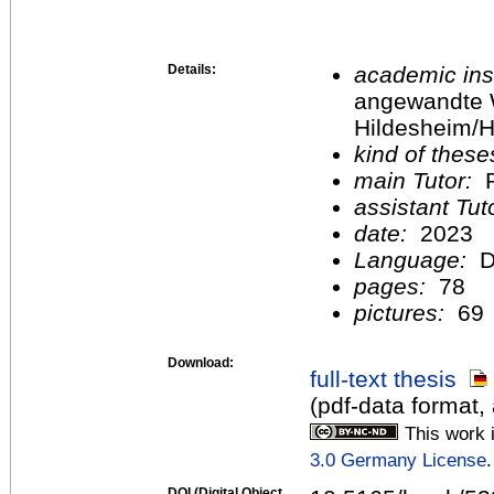
Details:
academic inst
angewandte 
Hildesheim/H
kind of these
main Tutor:
P
assistant Tu
date:
2023
Language:
D
pages:
78
pictures:
69
Download:
full-text thesis
(pdf-data format
This work 
3.0 Germany License
.
DOI (Digital Object