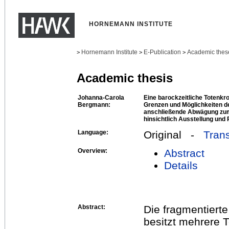
HORNEMANN INSTITUTE
Hornemann Institute
E-Publication
Academic thes
>
>
>
Academic thesis
Johanna-Carola
Eine barockzeitliche Totenkr
Bergmann:
Grenzen und Möglichkeiten d
anschließende Abwägung zu
hinsichtlich Ausstellung und 
Language:
Original -
Trans
Overview:
Abstract
Details
Abstract:
Die fragmentiert
besitzt mehrere T