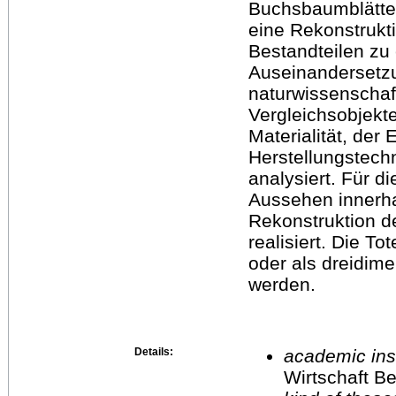
Buchsbaumblätter 
eine Rekonstrukt
Bestandteilen zu
Auseinandersetzu
naturwissenschaf
Vergleichsobjekte
Materialität, der
Herstellungstechn
analysiert. Für 
Aussehen innerha
Rekonstruktion d
realisiert. Die T
oder als dreidime
werden.
Details:
academic inst
Wirtschaft Be