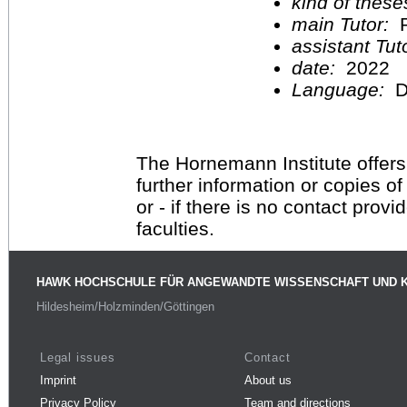
kind of these
main Tutor:
P
assistant Tu
date:
2022
Language:
D
The Hornemann Institute offers
further information or copies o
or - if there is no contact provi
faculties.
HAWK HOCHSCHULE FÜR ANGEWANDTE WISSENSCHAFT UND 
Hildesheim/Holzminden/Göttingen
Legal issues
Contact
Imprint
About us
Privacy Policy
Team and directions