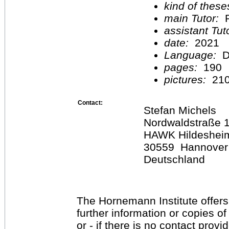
kind of these
main Tutor:
P
assistant Tu
date:
2021
Language:
D
pages:
190
pictures:
21
Contact:
Stefan Michels
Nordwaldstraße 
HAWK Hildeshei
30559 Hannover
Deutschland
The Hornemann Institute offers
further information or copies o
or - if there is no contact provi