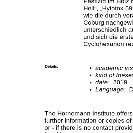
Pestizid im Holz 
Hell“, „Hylotox 5
wie die durch vo
Coburg nachgewie
unterschiedlich a
und sich die erst
Cyclohexanon red
Details:
academic inst
kind of these
date:
2019
Language:
D
The Hornemann Institute offers
further information or copies o
or - if there is no contact provi