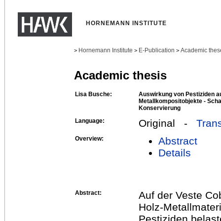
HORNEMANN INSTITUTE
Hornemann Institute
E-Publication
Academic thes
>
>
>
Academic thesis
Lisa Busche:
Auswirkung von Pestiziden au
Metallkompositobjekte - Sch
Konservierung
Language:
Original -
Trans
Overview:
Abstract
Details
Abstract:
Auf der Veste Cob
Holz-Metallmateri
Pestiziden belast