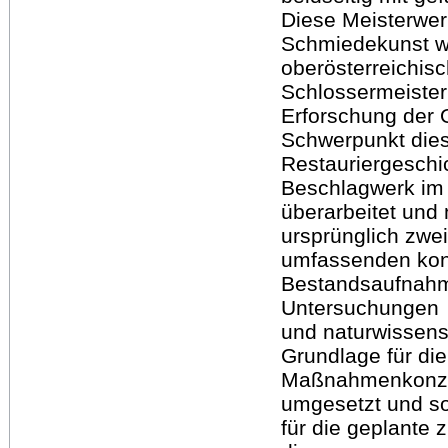
Diese Meisterwer
Schmiedekunst w
oberösterreichis
Schlossermeistern
Erforschung der O
Schwerpunkt diese
Restauriergeschi
Beschlagwerk im 
überarbeitet und 
ursprünglich zwe
umfassenden kons
Bestandsaufnahme
Untersuchungen
und naturwissens
Grundlage für di
Maßnahmenkonzep
umgesetzt und so
für die geplante 