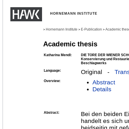
HORNEMANN INSTITUTE
Hornemann Institute
E-Publication
Academic thes
>
>
>
Academic thesis
Katharina Mendl:
DIE TORE DER WIENER SCH
Konservierung und Restauri
Beschlagwerks
Language:
Original -
Trans
Overview:
Abstract
Details
Abstract:
Bei den beiden E
handelt es sich 
beidseitig mit g