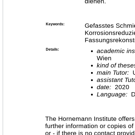
dienen.
Keywords:
Gefasstes Schmi
Korrosionsreduzi
Fassungsrekonst
Details:
academic inst
Wien
kind of these
main Tutor:
U
assistant Tu
date:
2020
Language:
D
The Hornemann Institute offers
further information or copies o
or - if there is no contact provi