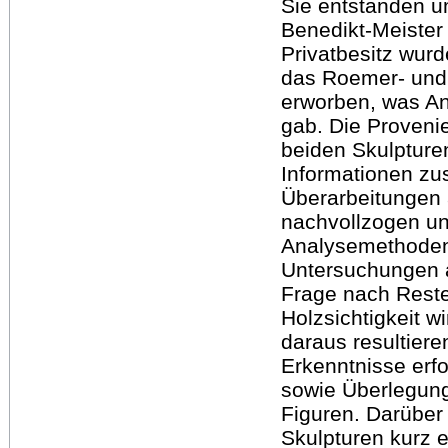
Sie entstanden 
Benedikt-Meister
Privatbesitz wu
das Roemer- und
erworben, was An
gab. Die Proveni
beiden Skulpture
Informationen z
Überarbeitungen
nachvollzogen un
Analysemethoden
Untersuchungen a
Frage nach Reste
Holzsichtigkeit 
daraus resultier
Erkenntnisse erfo
sowie Überlegung
Figuren. Darüber
Skulpturen kurz 