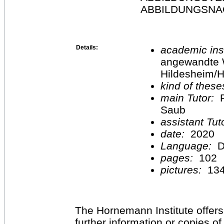
ABBILDUNGSNA
Details:
academic inst
angewandte 
Hildesheim/H
kind of these
main Tutor:
P
Saub
assistant Tu
date:
2020
Language:
D
pages:
102
pictures:
13
The Hornemann Institute offers
further information or copies o