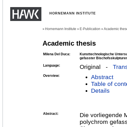
HORNEMANN INSTITUTE
Hornemann Institute
E-Publication
Academic thes
>
>
>
Academic thesis
Milena Del Duca:
Kunsttechnologische Unters
gefasster Bischofsskulpturen
Language:
Original -
Trans
Overview:
Abstract
Table of cont
Details
Abstract:
Die vorliegende 
polychrom gefass