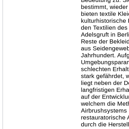
bestimmt, wieder
bieten textile Kl
kulturhistorische
den Textilien de
Adelsgruft in Ber
Reste der Beklei
aus Seidengeweb
Jahrhundert. Auf
Umgebungsparamet
schlechten Erhal
stark gefährdet,
liegt neben der 
langfristigen Erh
auf der Entwickl
welchem die Meth
Airbrushsystems 
restauratorische 
durch die Herstel