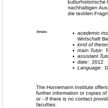
kulturhistorische
nachhaltigen Au
die textilen Frag
Details:
academic inst
Wirtschaft Be
kind of these
main Tutor:
P
assistant Tu
date:
2012
Language:
D
The Hornemann Institute offers
further information or copies o
or - if there is no contact provi
faculties.