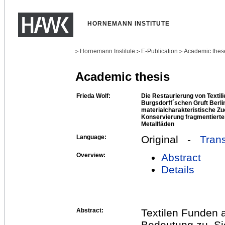
HORNEMANN INSTITUTE
Hornemann Institute
E-Publication
Academic thes
>
>
>
Academic thesis
Frieda Wolf:
Die Restaurierung von Textil
Burgsdorff´schen Gruft Berlin
materialcharakteristische Z
Konservierung fragmentierte
Metallfäden
Language:
Original -
Trans
Overview:
Abstract
Details
Abstract:
Textilen Funden 
Bedeutung zu. Sie