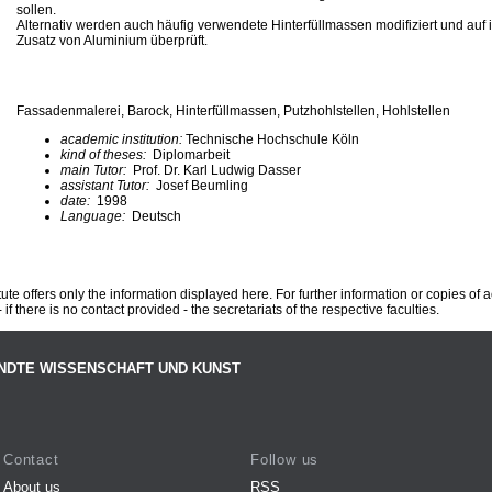
sollen.
Alternativ werden auch häufig verwendete Hinterfüllmassen modifiziert und auf 
Zusatz von Aluminium überprüft.
Fassadenmalerei, Barock, Hinterfüllmassen, Putzhohlstellen, Hohlstellen
academic institution:
Technische Hochschule Köln
kind of theses:
Diplomarbeit
main Tutor:
Prof. Dr. Karl Ludwig Dasser
assistant Tutor:
Josef Beumling
date:
1998
Language:
Deutsch
te offers only the information displayed here. For further information or copies of
 if there is no contact provided - the secretariats of the respective faculties.
NDTE WISSENSCHAFT UND KUNST
Contact
Follow us
About us
RSS