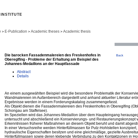
INSTITUTE
e
E-Publication
Academic theses
Academic thesis
>
>
>
Die barocken Fassadenmalereien des Freskenhofes in
Back
Obereglfing - Probleme der Erhaltung am Beispiel des
Johannes-Medaillons an der Hauptfassade
Abstract
Details
An einem ausgewählten Beispiel wird die besondere Problematik der Konservi
Wandmalereien im Außenbereich dargestellt und anhand aktueller Literatur erörte
Ergebnisse werden in einem Forderungskatalog zusammengefasst.
Als Objekt dienen die Fassadenmalereien des Freskenhofes in Obereglfing (Ob
Schongau am Staffelsee).
Im Speziellen wird das Johannes-Medaillon über dem Haupteingang herausgegr
untersucht und abschließend ein Konservierungs- und Restaurierungskonzept vo
Erkenntnissen früherer Maßnahmen an diesem Objekt beruht und damit abgestim
In einer Versuchsreihe werden Hinterfüllmassen für Putz-Hohlstellen konzipiert
hydraulische Eigenschaften besitzen und eine gleichmäßige, gezielte Ausbreitu
Hinterfüllmassen sowie deren klebende Verbindung zu den Kontaktzonen in Hoh