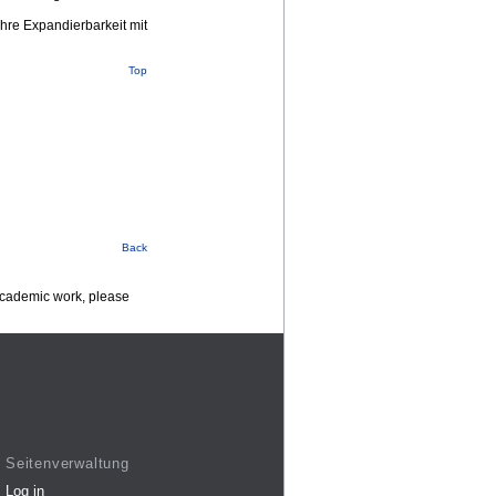
ihre Expandierbarkeit mit
Top
Back
 academic work, please
Seitenverwaltung
Log in