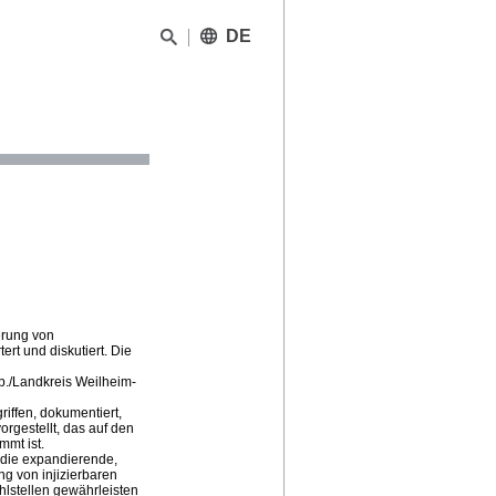
DE
erung von
rt und diskutiert. Die
b./Landkreis Weilheim-
iffen, dokumentiert,
rgestellt, das auf den
mt ist.
, die expandierende,
ng von injizierbaren
lstellen gewährleisten