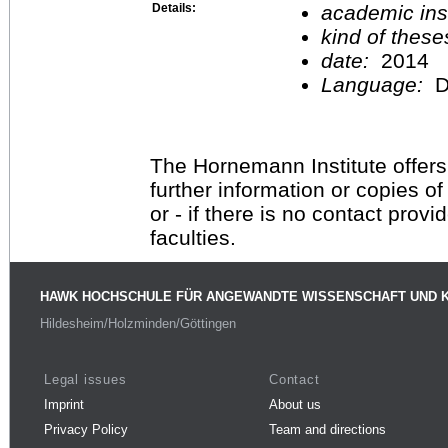
Details:
academic inst
kind of these
date:
2014
Language:
D
The Hornemann Institute offers
further information or copies o
or - if there is no contact provi
faculties.
HAWK HOCHSCHULE FÜR ANGEWANDTE WISSENSCHAFT UND 
Hildesheim/Holzminden/Göttingen
Legal issues
Contact
Imprint
About us
Privacy Policy
Team and directions