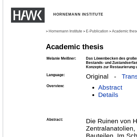
HORNEMANN INSTITUTE
Hornemann Institute
E-Publication
Academic thes
>
>
>
Academic thesis
Melanie Meißner:
Das Löwenbecken des großen
Bestands- und Zustandserfas
Konzepts zur Restaurierung 
Language:
Original -
Trans
Overview:
Abstract
Details
Abstract:
Die Ruinen von Ha
Zentralanatolien,
Bauteilen. Im Sc