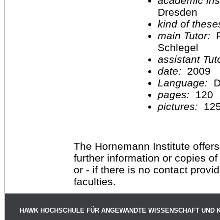
academic inst
Dresden
kind of these
main Tutor:
P
Schlegel
assistant Tu
date:
2009
Language:
D
pages:
120
pictures:
12
The Hornemann Institute offers
further information or copies o
or - if there is no contact provi
faculties.
HAWK HOCHSCHULE FÜR ANGEWANDTE WISSENSCHAFT UND 