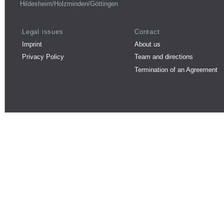
Hildesheim/Holzminden/Göttingen
Legal issues
Contact
Imprint
About us
Privacy Policy
Team and directions
Termination of an Agreement