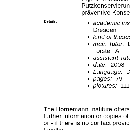
Putzkonservierun
präventive Konser
Details:
academic inst
Dresden
kind of these
main Tutor:
D
Torsten Ar
assistant Tu
date:
2008
Language:
D
pages:
79
pictures:
111
The Hornemann Institute offers
further information or copies o
or - if there is no contact provi
faculties.