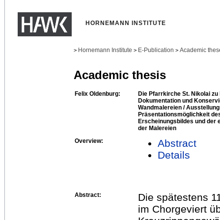
HORNEMANN INSTITUTE
Hornemann Institute
E-Publication
Academic thes
>
>
>
Academic thesis
Felix Oldenburg:
Die Pfarrkirche St. Nikolai z
Dokumentation und Konservi
Wandmalereien / Ausstellungs
Präsentationsmöglichkeit d
Erscheinungsbildes und der e
der Malereien
Overview:
Abstract
Details
Abstract:
Die spätestens 11
im Chorgeviert 