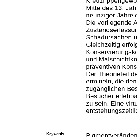
Kreuzrippengewö
Mitte des 13. Ja
neunziger Jahre 
Die vorliegende A
Zustandserfassun
Schadursachen un
Gleichzeitig erfo
Konservierungsko
und Malschichtk
präventiven Kons
Der Theorieteil d
ermitteln, die de
zugänglichen Best
Besucher erlebb
zu sein. Eine vir
entstehungszeitli
Keywords:
Pigmentveränderu