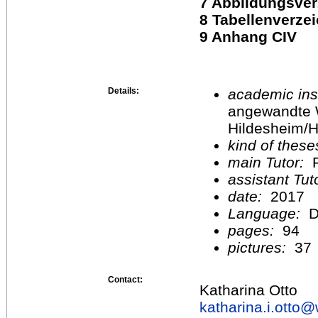
7 Abbildungsver
8 Tabellenverzei
9 Anhang CIV
Details:
academic inst
angewandte 
Hildesheim/H
kind of these
main Tutor:
P
assistant Tu
date:
2017
Language:
D
pages:
94
pictures:
37
Contact:
Katharina Otto
katharina.i.otto@