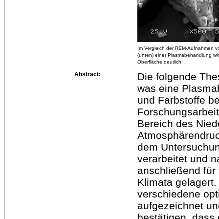
Im Vergleich der REM-Aufnahmen v
(unten) einer Plasmabehandlung wir
Oberfläche deutlich.
Abstract:
Die folgende The
was eine Plasma
und Farbstoffe be
Forschungsarbei
Bereich des Nied
Atmosphärendruc
dem Untersuchun
verarbeitet und 
anschließend für
Klimata gelagert
verschiedene opt
aufgezeichnet un
bestätigen, dass