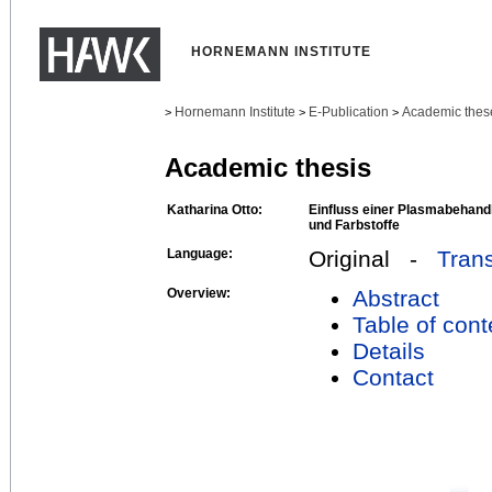
HORNEMANN INSTITUTE
Hornemann Institute
E-Publication
Academic thes
>
>
>
Academic thesis
Katharina Otto:
Einfluss einer Plasmabehand
und Farbstoffe
Language:
Original -
Trans
Overview:
Abstract
Table of cont
Details
Contact