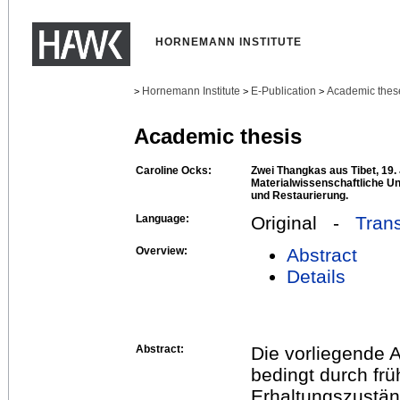
HORNEMANN INSTITUTE
Hornemann Institute
E-Publication
Academic thes
>
>
>
Academic thesis
Caroline Ocks:
Zwei Thangkas aus Tibet, 19.
Materialwissenschaftliche U
und Restaurierung.
Language:
Original -
Trans
Overview:
Abstract
Details
Abstract:
Die vorliegende 
bedingt durch fr
Erhaltungszustän