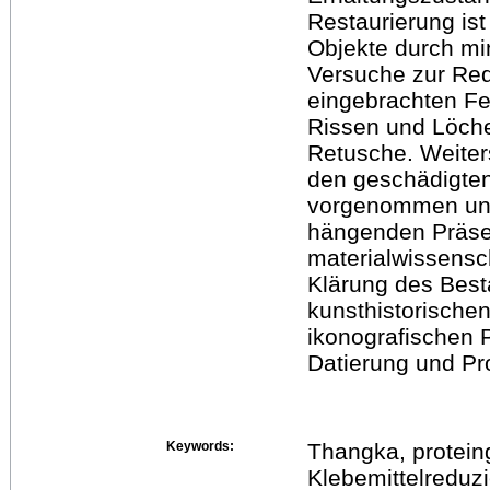
Restaurierung is
Objekte durch min
Versuche zur Red
eingebrachten F
Rissen und Löche
Retusche. Weiter
den geschädigten
vorgenommen und
hängenden Präsen
materialwissensc
Klärung des Best
kunsthistorische
ikonografischen
Datierung und Pr
Keywords:
Thangka, protein
Klebemittelreduz