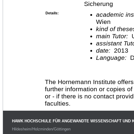
Sicherung
Details:
academic inst
Wien
kind of these
main Tutor:
U
assistant Tu
date:
2013
Language:
D
The Hornemann Institute offers
further information or copies o
or - if there is no contact provi
faculties.
HAWK HOCHSCHULE FÜR ANGEWANDTE WISSENSCHAFT UND 
Hildesheim/Holzminden/Göttingen