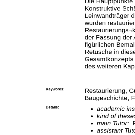
Die Hauptpunkte
Konstruktive Sc
Leinwandträger 
wurden restaurier
Restaurierungs¬k
der Fassung der A
figürlichen Bemal
Retusche in die
Gesamtkonzepts f
des weiteren Kape
Keywords:
Restaurierung, G
Baugeschichte, 
Details:
academic inst
kind of these
main Tutor:
P
assistant Tu