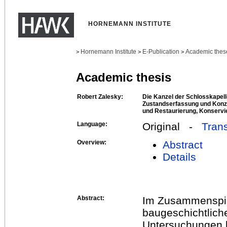
HORNEMANN INSTITUTE
Hornemann Institute
E-Publication
Academic thes
>
>
>
Academic thesis
Robert Zalesky:
Die Kanzel der Schlosskapell
Zustandserfassung und Konze
und Restaurierung, Konser
Language:
Original -
Trans
Overview:
Abstract
Details
Abstract:
Im Zusammenspiel
baugeschichtlich
Untersuchungen k