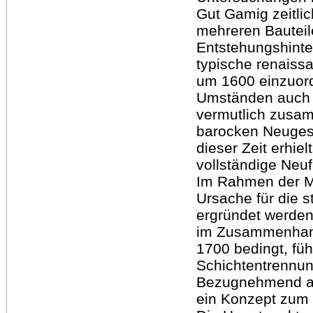
Gut Gamig zeitlic
mehreren Bauteil
Entstehungshinte
typische renaissa
um 1600 einzuord
Umständen auch d
vermutlich zusa
barocken Neuges
dieser Zeit erhiel
vollständige Neuf
Im Rahmen der M
Ursache für die 
ergründet werden
im Zusammenhang
1700 bedingt, fü
Schichtentrennun
Bezugnehmend au
ein Konzept zum E