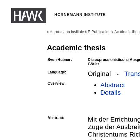
HORNEMANN INSTITUTE
Hornemann Institute
E-Publication
Academic thes
>
>
>
Academic thesis
Sven Hübner:
Die expressionistische Ausge
Görlitz
Language:
Original -
Trans
Overview:
Abstract
Details
Abstract:
Mit der Errichtung
Zuge der Ausbrei
Christentums Ric