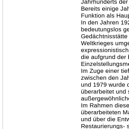
Jahrhunderts der 
Bereits einige J
Funktion als Haup
In den Jahren 19
bedeutungslos g
Gedächtnisstätte 
Weltkrieges umge
expressionistisch
die aufgrund der 
Einzelstellungs
Im Zuge einer t
zwischen den Ja
und 1979 wurde 
überarbeitet und 
außergewöhnliche
Im Rahmen dieser
überarbeiteten Ma
und über die Ent
Restaurierungs- 