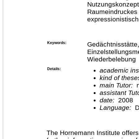
Nutzungskonzept
Raumeindruckes 
expressionistisc
Keywords:
Gedächtnisstätte, 
Einzelstellungsm
Wiederbelebung
Details:
academic inst
kind of these
main Tutor:
n
assistant Tu
date:
2008
Language:
D
The Hornemann Institute offers