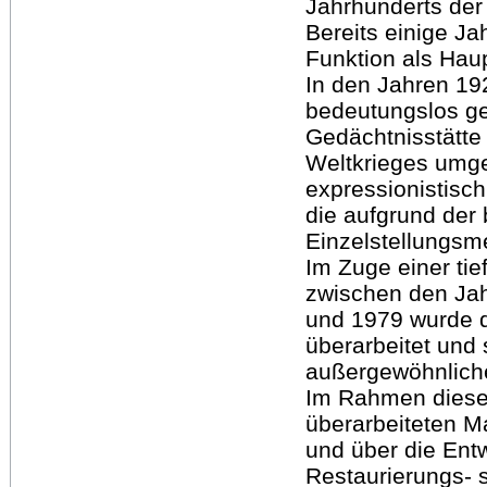
Jahrhunderts der 
Bereits einige J
Funktion als Haup
In den Jahren 19
bedeutungslos g
Gedächtnisstätte 
Weltkrieges umge
expressionistisch
die aufgrund der 
Einzelstellungs
Im Zuge einer t
zwischen den Ja
und 1979 wurde 
überarbeitet und 
außergewöhnliche
Im Rahmen dieser
überarbeiteten Ma
und über die Ent
Restaurierungs- 