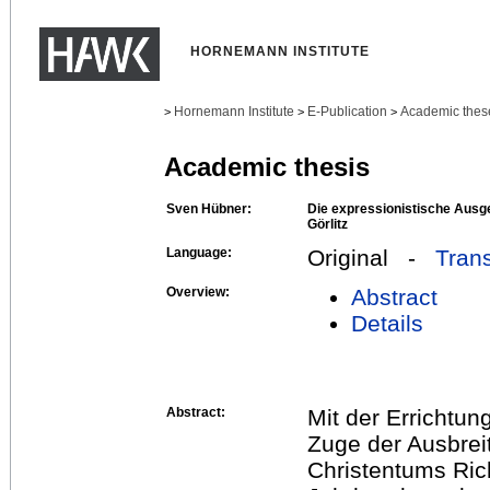
HORNEMANN INSTITUTE
Hornemann Institute
E-Publication
Academic thes
>
>
>
Academic thesis
Sven Hübner:
Die expressionistische Ausge
Görlitz
Language:
Original -
Trans
Overview:
Abstract
Details
Abstract:
Mit der Errichtung
Zuge der Ausbrei
Christentums Ric