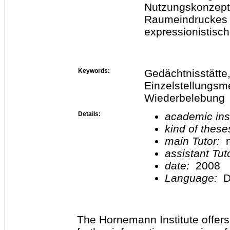
Nutzungskonzept
Raumeindruckes 
expressionistisc
Keywords:
Gedächtnisstätte, 
Einzelstellungsm
Wiederbelebung
Details:
academic inst
kind of these
main Tutor:
n
assistant Tu
date:
2008
Language:
D
The Hornemann Institute offers