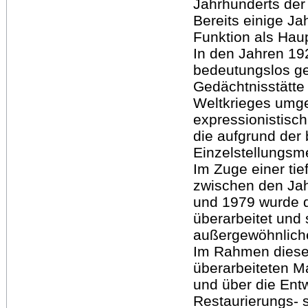
Jahrhunderts der 
Bereits einige J
Funktion als Haup
In den Jahren 19
bedeutungslos g
Gedächtnisstätte 
Weltkrieges umge
expressionistisch
die aufgrund der 
Einzelstellungs
Im Zuge einer t
zwischen den Ja
und 1979 wurde 
überarbeitet und 
außergewöhnliche
Im Rahmen dieser
überarbeiteten Ma
und über die Ent
Restaurierungs- 