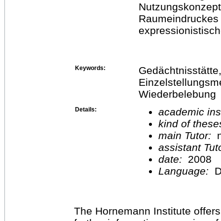
Nutzungskonzept
Raumeindruckes 
expressionistisc
Keywords:
Gedächtnisstätte, 
Einzelstellungsm
Wiederbelebung
Details:
academic inst
kind of these
main Tutor:
n
assistant Tu
date:
2008
Language:
D
The Hornemann Institute offers