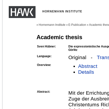
HORNEMANN INSTITUTE
Hornemann Institute
E-Publication
Academic thes
>
>
>
Academic thesis
Sven Hübner:
Die expressionistische Ausge
Görlitz
Language:
Original -
Trans
Overview:
Abstract
Details
Abstract:
Mit der Errichtung
Zuge der Ausbrei
Christentums Ric