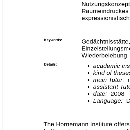
Nutzungskonzept
Raumeindruckes 
expressionistisc
Keywords:
Gedächtnisstätte, 
Einzelstellungsm
Wiederbelebung
Details:
academic inst
kind of these
main Tutor:
n
assistant Tu
date:
2008
Language:
D
The Hornemann Institute offers