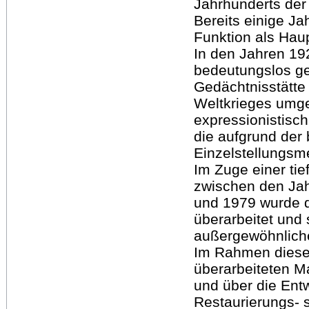
Jahrhunderts der 
Bereits einige J
Funktion als Haup
In den Jahren 19
bedeutungslos g
Gedächtnisstätte 
Weltkrieges umge
expressionistisch
die aufgrund der 
Einzelstellungs
Im Zuge einer t
zwischen den Ja
und 1979 wurde 
überarbeitet und 
außergewöhnliche
Im Rahmen dieser
überarbeiteten Ma
und über die Ent
Restaurierungs- 