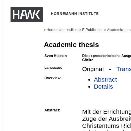
HORNEMANN INSTITUTE
Hornemann Institute
E-Publication
Academic thes
>
>
>
Academic thesis
Sven Hübner:
Die expressionistische Ausge
Görlitz
Language:
Original -
Trans
Overview:
Abstract
Details
Abstract:
Mit der Errichtung
Zuge der Ausbrei
Christentums Ric