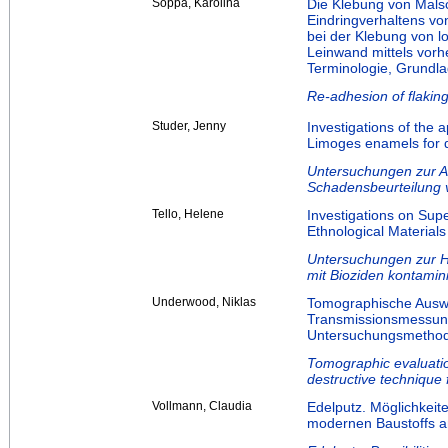
Soppa, Karolina
Die Klebung von Malsc
Eindringverhaltens vo
bei der Klebung von lo
Leinwand mittels vor
Terminologie, Grundl
Re-adhesion of flaking
Studer, Jenny
Investigations of the 
Limoges enamels for
Untersuchungen zur A
Schadensbeurteilung 
Tello, Helene
Investigations on Sup
Ethnological Material
Untersuchungen zur H
mit Bioziden kontamin
Underwood, Niklas
Tomographische Auswe
Transmissionsmessung
Untersuchungsmethod
Tomographic evaluation
destructive technique 
Vollmann, Claudia
Edelputz. Möglichkeit
modernen Baustoffs an