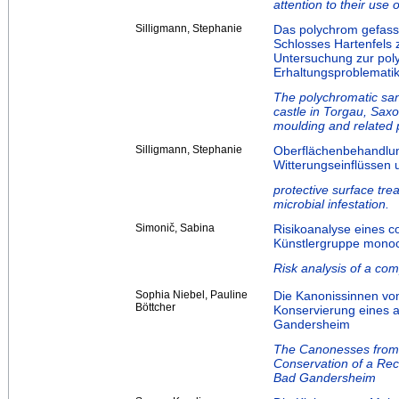
attention to their use
Silligmann, Stephanie
Das polychrom gefass
Schlosses Hartenfels 
Untersuchung zur poly
Erhaltungsproblematik
The polychromatic san
castle in Torgau, Saxo
moulding and related 
Silligmann, Stephanie
Oberflächenbehandlu
Witterungseinflüssen 
protective surface tr
microbial infestation.
Simonič, Sabina
Risikoanalyse eines 
Künstlergruppe mono
Risk analysis of a co
Sophia Niebel, Pauline
Die Kanonissinnen vo
Böttcher
Konservierung eines a
Gandersheim
The Canonesses from t
Conservation of a Rec
Bad Gandersheim