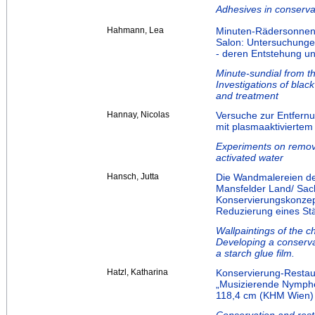
Adhesives in conservat
Hahmann, Lea
Minuten-Rädersonnen
Salon: Untersuchunge
- deren Entstehung u
Minute-sundial from t
Investigations of blac
and treatment
Hannay, Nicolas
Versuche zur Entfern
mit plasmaaktivierte
Experiments on removi
activated water
Hansch, Jutta
Die Wandmalereien der
Mansfelder Land/ Sach
Konservierungskonzep
Reduzierung eines St
Wallpaintings of the 
Developing a conserva
a starch glue film.
Hatzl, Katharina
Konservierung-Restau
„Musizierende Nymphen
118,4 cm (KHM Wien)