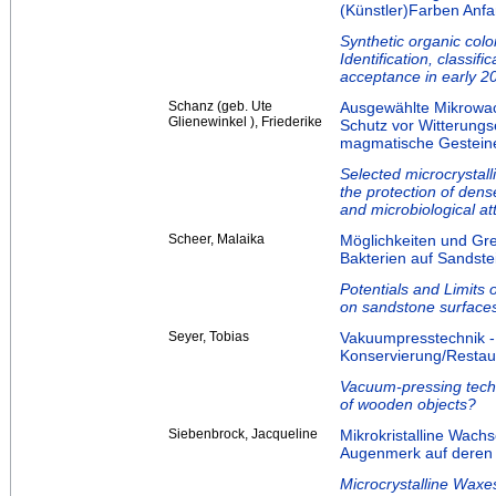
(Künstler)Farben Anfa
Synthetic organic colo
Identification, classif
acceptance in early 20t
Schanz (geb. Ute
Ausgewählte Mikrowac
Glienewinkel ), Friederike
Schutz vor Witterungse
magmatische Gestein
Selected microcrystall
the protection of den
and microbiological at
Scheer, Malaika
Möglichkeiten und Gr
Bakterien auf Sandste
Potentials and Limits 
on sandstone surfaces
Seyer, Tobias
Vakuumpresstechnik - 
Konservierung/Restau
Vacuum-pressing tech
of wooden objects?
Siebenbrock, Jacqueline
Mikrokristalline Wach
Augenmerk auf deren 
Microcrystalline Waxes