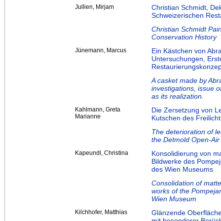
Jullien, Mirjam
Christian Schmidt, De
Schweizerischen Rest
Christian Schmidt Pai
Conservation History
Jünemann, Marcus
Ein Kästchen von Abr
Untersuchungen, Erst
Restaurierungskonze
A casket made by Abr
investigations, issue 
as its realization.
Kahlmann, Greta
Die Zersetzung von L
Marianne
Kutschen des Freilic
The deterioration of l
the Detmold Open-Ai
Kapeundl, Christina
Konsolidierung von ma
Bildwerke des Pompe
des Wien Museums
Consolidation of matte
works of the Pompejan
Wien Museum
Kilchhofer, Matthias
Glänzende Oberfläche
mit besonderer Berück