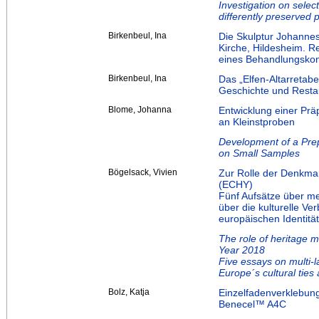
Investigation on select
differently preserved p
Birkenbeul, Ina
Die Skulptur Johannes 
Kirche, Hildesheim. R
eines Behandlungskon
Birkenbeul, Ina
Das „Elfen-Altarretabe
Geschichte und Resta
Blome, Johanna
Entwicklung einer Pr
an Kleinstproben
Development of a Prep
on Small Samples
Bögelsack, Vivien
Zur Rolle der Denkma
(ECHY)
Fünf Aufsätze über me
über die kulturelle Ve
europäischen Identität
The role of heritage 
Year 2018
Five essays on multi-l
Europe´s cultural ties
Bolz, Katja
Einzelfadenverklebun
Benecel™ A4C