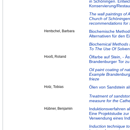
in Schöningen. Entwic
Konservierung/Restau
The wall paintings of 
Church of Schöningen
recommendations for f
Hentschel, Barbara
Biochemische Methode
Alternativen für den 
Biochemical Methods F
To The Use Of Solven
Hooß, Roland
Ölfarbe auf Stein, - Ä
Brandenburger Tor zu
Oil paint coating of na
Example Brandenburge
frieze
Hotz, Tobias
Ölen von Sandstein a
Treatment of sandstone
measure for the Cathed
Hübner, Benjamin
Induktionsverfahren 
Eine Projektstudie zu
Verwendung eines Ind
Induction technique to