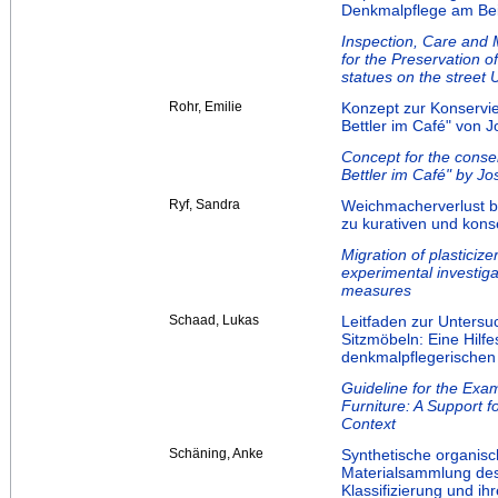
Denkmalpflege am Beis
Inspection, Care and M
for the Preservation o
statues on the street 
Rohr, Emilie
Konzept zur Konservi
Bettler im Café" von 
Concept for the conser
Bettler im Café" by Jo
Ryf, Sandra
Weichmacherverlust b
zu kurativen und kon
Migration of plasticiz
experimental investiga
measures
Schaad, Lukas
Leitfaden zur Untersu
Sitzmöbeln: Eine Hilf
denkmalpflegerischen
Guideline for the Exam
Furniture: A Support 
Context
Schäning, Anke
Synthetische organisc
Materialsammlung des 
Klassifizierung und i