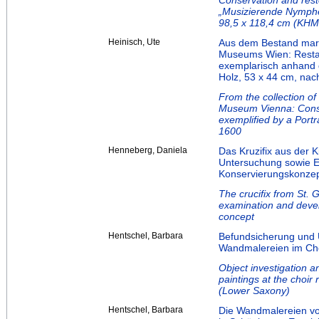
Conservation and resto
„Musizierende Nymphen
98,5 x 118,4 cm (KHM
Heinisch, Ute
Aus dem Bestand maro
Museums Wien: Restau
exemplarisch anhand 
Holz, 53 x 44 cm, nac
From the collection of
Museum Vienna: Conser
exemplified by a Portr
1600
Henneberg, Daniela
Das Kruzifix aus der K
Untersuchung sowie E
Konservierungskonze
The crucifix from St. 
examination and deve
concept
Hentschel, Barbara
Befundsicherung und 
Wandmalereien im Chor
Object investigation a
paintings at the choi
(Lower Saxony)
Hentschel, Barbara
Die Wandmalereien vo