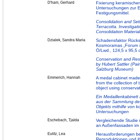
D'ham, Gerhard
Fixierung keramischer
Untersuchungen zur Ei
Festigungsmittel.
Consolidation and Set
Terracotta. Investigatio
Consolidation Material
Dzialek, Sandra Maria
Schadensfaktor Rücks
Kosmoramas „Forum in
Ö/Lwd., 124,5 x 95,5
Conservation and Res
by Hubert Sattler (Pai
Salzburg Museum)
Emmerich, Hannah
A medal cabinet made 
from the collection of
object using conserva
Ein Medaillenkabinett
aus der Sammlung de
Objekts mithilfe von 
Untersuchungen
Eschebach, Tjalda
Vergleichende Studie
an Außenfassaden im 
Eulitz, Lea
Herausforderungen be
Reproduktionen und i