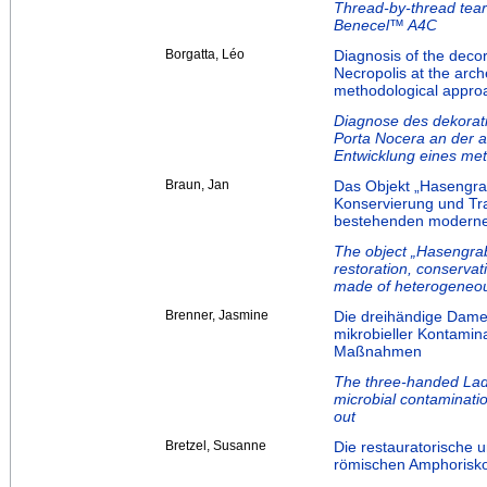
Thread-by-thread tear 
Benecel™ A4C
Borgatta, Léo
Diagnosis of the deco
Necropolis at the arch
methodological appro
Diagnose des dekorat
Porta Nocera an der ar
Entwicklung eines me
Braun, Jan
Das Objekt „Hasengra
Konservierung und Tra
bestehenden moderne
The object „Hasengrab
restoration, conservat
made of heterogeneou
Brenner, Jasmine
Die dreihändige Dam
mikrobieller Kontami
Maßnahmen
The three-handed Lady
microbial contaminati
out
Bretzel, Susanne
Die restauratorische 
römischen Amphorisko