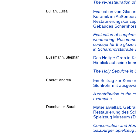
The re-restauration o
Bulian, Luisa
Evaluation von Glasure
Keramik im Außenbere
Restaurierungskonzep
Gebäudes Scharnhorst
Evaluation of suppleme
weathering. Recommend
concept für the glaze 
in Scharnhorststraße 2
Bussmann, Stephan
Das Heilige Grab in K
Hinblick auf seine kun
The Holy Sepulcre in
Coerdt, Andrea
Ein Beitrag zur Konse
Stuhlrohr mit ausgewä
A contribution to the c
examples
Dannhauer, Sarah
Materialvielfalt, Geb
Restaurierung des Sc
Spielzeug Museum (Da
Conservation and Rest
Salzburger Spielzeug