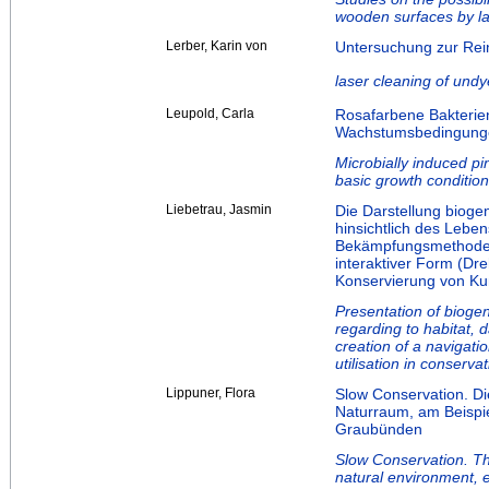
wooden surfaces by la
Lerber, Karin von
Untersuchung zur Rein
laser cleaning of undye
Leupold, Carla
Rosafarbene Bakterie
Wachstumsbedingung
Microbially induced pin
basic growth condition
Liebetrau, Jasmin
Die Darstellung bioge
hinsichtlich des Lebe
Bekämpfungsmethoden.
interaktiver Form (Dr
Konservierung von Kun
Presentation of bioge
regarding to habitat
creation of a navigatio
utilisation in conserva
Lippuner, Flora
Slow Conservation. Di
Naturraum, am Beispie
Graubünden
Slow Conservation. The
natural environment, 