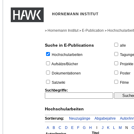
HORNEMANN INSTITUT
Hornemann Institut
E-Publication
Hochschularbei
>
>
>
Suche in E-Publications
alle
Tagung
Hochschularbeiten
Projekte
Aufsätze/Bücher
Poster
Dokumentationen
Filme
Salzwiki
Suchbegriffe:
Hochschularbeiten
Sortierung:
Neuzugänge
Abgabejahre
Autor/in
A
B
C
D
E
F
G
H
I
J
K
L
M
N
Titel