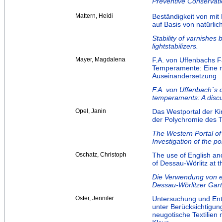
Preventive Conservati
Mattern, Heidi
Beständigkeit von mit
auf Basis von natürli
Stability of varnishes
lightstabilizers.
Mayer, Magdalena
F.A. von Uffenbachs Fa
Temperamente: Eine m
Auseinandersetzung
F.A. von Uffenbach´s c
temperaments: A discus
Opel, Janin
Das Westportal der Ki
der Polychromie des 
The Western Portal of 
Investigation of the p
Oschatz, Christoph
The use of English a
of Dessau-Wörlitz at t
Die Verwendung von e
Dessau-Wörlitzer Gar
Oster, Jennifer
Untersuchung und Ent
unter Berücksichtigun
neugotische Textilien 