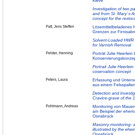
Kleve
Investigation of two p
and from St. Mary´s A
concept for the restor
Patt, Jens Steffen
Lösemittelbeladenes 
Grenzen zur Firnisa
Solvent-Loaded HWR Na
for Varnish Removal
Pelster, Henning
Porträt Julie Heerlei
Konservierungskonze
Portrait Julie Heerlei
coservation concept
Peters, Laura
Erfassung und Unter
aus einem Felsspalte
Detection and Investi
Cravice-grave of the 1
Pohlmann, Andreas
Monitoring von Mauerw
am Beispiel der ehema
Osnabrück
Masonry monitoring- a
illustrated by the ehe
Osnabrück