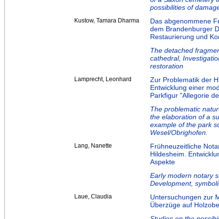
possibilities of damage
Kustow, Tamara Dharma
Das abgenommene Frag
dem Brandenburger D
Restaurierung und Ko
The detached fragment
cathedral, Investigat
restoration
Lamprecht, Leonhard
Zur Problematik der Hi
Entwicklung einer mod
Parkfigur "Allegorie
The problematic nature
the elaboration of a s
example of the park s
Wesel/Obrighofen.
Lang, Nanette
Frühneuzeitliche Nota
Hildesheim. Entwicklu
Aspekte
Early modern notary si
Development, symbolis
Laue, Claudia
Untersuchungen zur M
Überzüge auf Holzober
Studies on the possibi