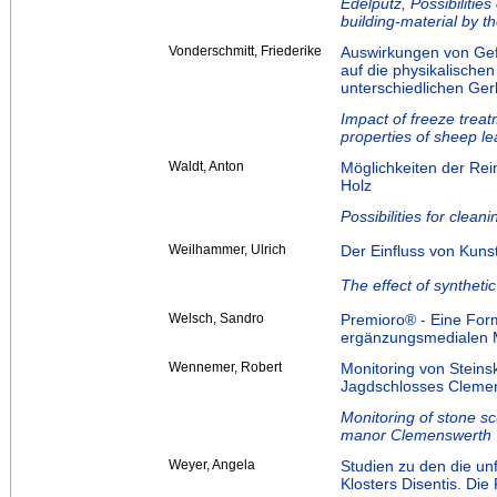
Edelputz, Possibilitie
building-material by t
Vonderschmitt, Friederike
Auswirkungen von Ge
auf die physikalische
unterschiedlichen Ge
Impact of freeze treat
properties of sheep lea
Waldt, Anton
Möglichkeiten der Rei
Holz
Possibilities for cle
Weilhammer, Ulrich
Der Einfluss von Kuns
The effect of syntheti
Welsch, Sandro
Premioro® - Eine For
ergänzungsmedialen M
Wennemer, Robert
Monitoring von Steins
Jagdschlosses Cleme
Monitoring of stone s
manor Clemenswerth
Weyer, Angela
Studien zu den die unf
Klosters Disentis. D