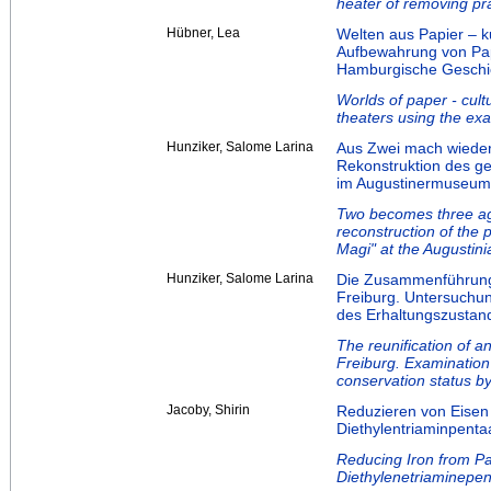
heater of removing pr
Hübner, Lea
Welten aus Papier – k
Aufbewahrung von Pap
Hamburgische Geschi
Worlds of paper - cult
theaters using the e
Hunziker, Salome Larina
Aus Zwei mach wieder 
Rekonstruktion des ge
im Augustinermuseum
Two becomes three aga
reconstruction of the 
Magi" at the Augusti
Hunziker, Salome Larina
Die Zusammenführung
Freiburg. Untersuchu
des Erhaltungszustand
The reunification of 
Freiburg. Examination
conservation status by
Jacoby, Shirin
Reduzieren von Eisen 
Diethylentriaminpenta
Reducing Iron from Pa
Diethylenetriaminepen