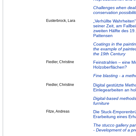
Challenges when deali
conservation possibilit
Eusterbrock, Lara
„Verhüllte Wahrheiten“
seiner Zeit, am Fallbe
zweiten Hälfte des 19
Pattensen
Coatings in the paintin
the example of painted
the 19th Century
Fiedler, Christine
Feinstrahlen – eine M
Holzoberflächen?
Fine blasting - a met
Fiedler, Christine
Digital gestützte Met
Einlegearbeiten an ho
Digital-based methods 
furniture
Fitze, Andreas
Die Stuck-Emporenbrüs
Erarbeitung eines Er
The stucco gallery pa
- Development of a pr