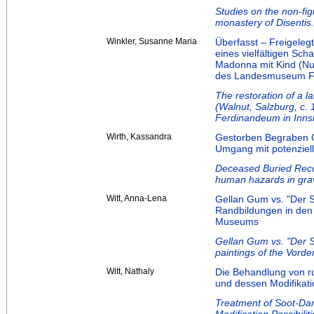
Studies on the non-fig
monastery of Disentis
Winkler, Susanne Maria
Überfasst – Freigeleg
eines vielfältigen Sc
Madonna mit Kind (Nu
des Landesmuseum Fe
The restoration of a 
(Walnut, Salzburg, c.
Ferdinandeum in Inns
Wirth, Kassandra
Gestorben Begraben G
Umgang mit potenzie
Deceased Buried Recov
human hazards in grav
Witt, Anna-Lena
Gellan Gum vs. "Der 
Randbildungen in den
Museums
Gellan Gum vs. "Der Sc
paintings of the Vord
Witt, Nathaly
Die Behandlung von r
und dessen Modifikati
Treatment of Soot-Da