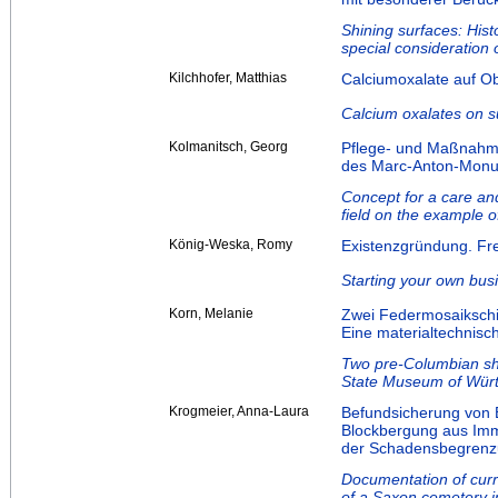
Shining surfaces: Hist
special consideration 
Kilchhofer, Matthias
Calciumoxalate auf O
Calcium oxalates on su
Kolmanitsch, Georg
Pflege- und Maßnahme
des Marc-Anton-Monu
Concept for a care an
field on the example 
König-Weska, Romy
Existenzgründung. Frei
Starting your own bus
Korn, Melanie
Zwei Federmosaikschi
Eine materialtechnis
Two pre-Columbian shi
State Museum of Würt
Krogmeier, Anna-Laura
Befundsicherung von 
Blockbergung aus Imm
der Schadensbegrenz
Documentation of curr
of a Saxon cemetery