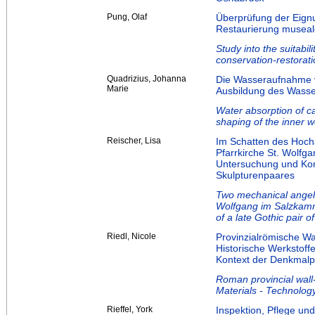
Pung, Olaf
Überprüfung der Eignun
Restaurierung museale
Study into the suitabil
conservation-restorat
Quadrizius, Johanna
Die Wasseraufnahme vo
Marie
Ausbildung des Wasser
Water absorption of cap
shaping of the inner we
Reischer, Lisa
Im Schatten des Hoch
Pfarrkirche St. Wolf
Untersuchung und Kon
Skulpturenpaares
Two mechanical angels
Wolfgang im Salzkamm
of a late Gothic pair o
Riedl, Nicole
Provinzialrömische W
Historische Werkstoff
Kontext der Denkmalpf
Roman provincial wall-
Materials - Technology
Rieffel, York
Inspektion, Pflege un