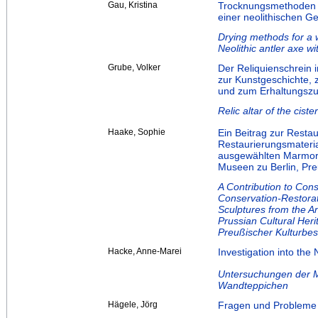
Gau, Kristina
Trocknungsmethoden f
einer neolithischen G
Drying methods for a w
Neolithic antler axe w
Grube, Volker
Der Reliquienschrein 
zur Kunstgeschichte, 
und zum Erhaltungszu
Relic altar of the cis
Haake, Sophie
Ein Beitrag zur Resta
Restaurierungsmateria
ausgewählten Marmors
Museen zu Berlin, Pre
A Contribution to Cons
Conservation-Restorat
Sculptures from the An
Prussian Cultural Her
Preußischer Kulturbesi
Hacke, Anne-Marei
Investigation into the
Untersuchungen der M
Wandteppichen
Hägele, Jörg
Fragen und Probleme 