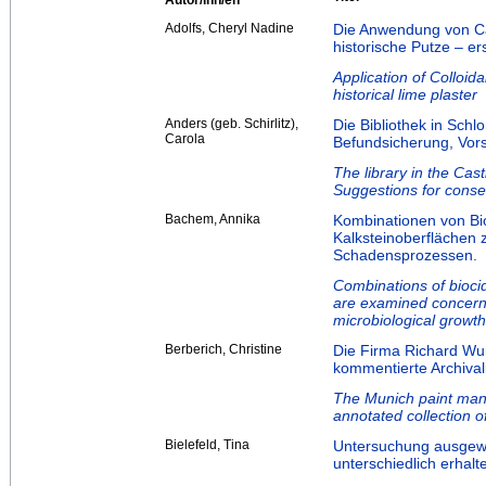
Autor/inn/en
Adolfs, Cheryl Nadine
Die Anwendung von Cal
historische Putze – e
Application of Colloid
historical lime plaster
Anders (geb. Schirlitz),
Die Bibliothek in Sch
Carola
Befundsicherung, Vor
The library in the Cast
Suggestions for conser
Bachem, Annika
Kombinationen von Bi
Kalksteinoberflächen 
Schadensprozessen.
Combinations of bioci
are examined concernin
microbiological growth
Berberich, Christine
Die Firma Richard Wu
kommentierte Archiva
The Munich paint man
annotated collection o
Bielefeld, Tina
Untersuchung ausgewä
unterschiedlich erhalt