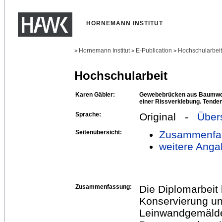
HORNEMANN INSTITUT
Hornemann Institut
E-Publication
Hochschularbei
>
>
>
Hochschularbeit
Karen Gäbler:
Gewebebrücken aus Baumwoll
einer Rissverklebung. Tende
Sprache:
Original -
Über
Seitenübersicht:
Zusammenfa
weitere Anga
Zusammenfassung:
Die Diplomarbeit
Konservierung un
Leinwandgemälde