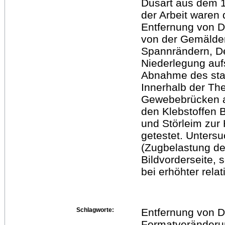
Dusart aus dem 1
der Arbeit waren
Entfernung von D
von der Gemälder
Spannrändern, De
Niederlegung auf
Abnahme des star
Innerhalb der Th
Gewebebrücken a
den Klebstoffen 
und Störleim zur
getestet. Untersuc
(Zugbelastung des
Bildvorderseite, 
bei erhöhter rela
Schlagworte:
Entfernung von D
Formatveränderun