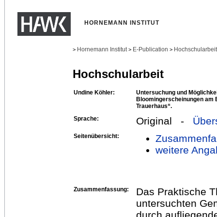
HORNEMANN INSTITUT
Hornemann Institut
E-Publication
Hochschularbei
>
>
>
Hochschularbeit
Undine Köhler:
Untersuchung und Möglichkei
Bloomingerscheinungen am B
Trauerhaus“.
Sprache:
Original -
Über
Seitenübersicht:
Zusammenfa
weitere Anga
Zusammenfassung:
Das Praktische T
untersuchten Gem
durch aufliegend