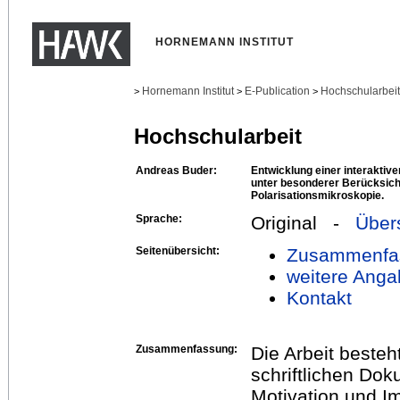
HORNEMANN INSTITUT
Hornemann Institut
E-Publication
Hochschularbei
>
>
>
Hochschularbeit
Andreas Buder:
Entwicklung einer interakti
unter besonderer Berücksich
Polarisationsmikroskopie.
Sprache:
Original -
Über
Seitenübersicht:
Zusammenfa
weitere Anga
Kontakt
Zusammenfassung:
Die Arbeit beste
schriftlichen Dok
Motivation und Im