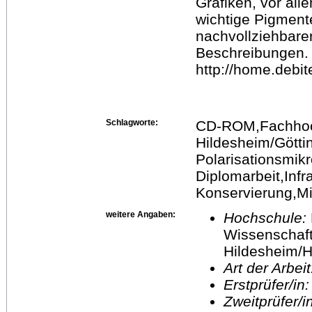
Grafiken, vor al
wichtige Pigment
nachvollziehbare
Beschreibungen. 
http://home.debit
Schlagworte:
CD-ROM,Fachhoc
Hildesheim/Götti
Polarisationsmik
Diplomarbeit,Infr
Konservierung,Mi
weitere Angaben:
Hochschule:
Wissenschaft
Hildesheim/H
Art der Arbei
Erstprüfer/in
Zweitprüfer/