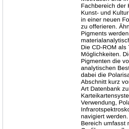
Fachbereich der 
Kunst- und Kultu
in einer neuen F
zu offerieren. Äh
Pigments werden 
materialanalytisc
Die CD-ROM als T
Möglichkeiten. D
Pigmenten die vor
analytischen Bes
dabei die Polaris
Abschnitt kurz vo
Art Datenbank z
Karteikartensyst
Verwendung, Pola
Infrarotspektros
navigiert werden
Bereich umfasst 