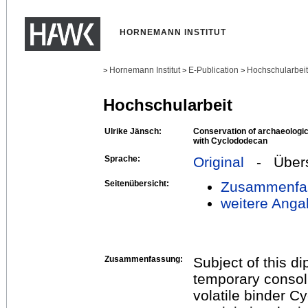
HORNEMANN INSTITUT
Hornemann Institut
E-Publication
Hochschularbei
>
>
>
Hochschularbeit
Ulrike Jänsch:
Conservation of archaeologic
with Cyclododecan
Sprache:
Original
- Übers
Seitenübersicht:
Zusammenfa
weitere Anga
Zusammenfassung:
Subject of this di
temporary consoli
volatile binder 