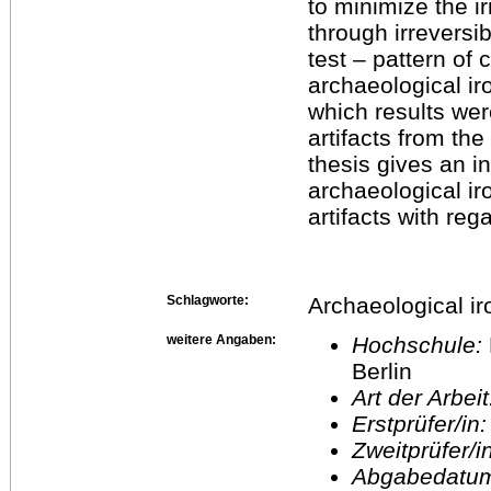
to minimize the ir
through irreversib
test – pattern of 
archaeological i
which results were
artifacts from th
thesis gives an in
archaeological iro
artifacts with reg
Schlagworte:
Archaeological ir
weitere Angaben:
Hochschule:
Berlin
Art der Arbei
Erstprüfer/in
Zweitprüfer/
Abgabedatu