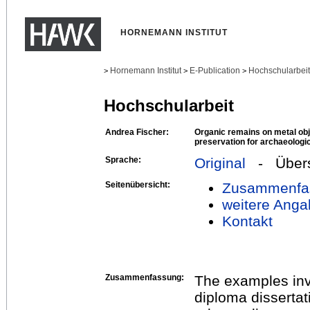
HORNEMANN INSTITUT
Hornemann Institut
E-Publication
Hochschularbei
>
>
>
Hochschularbeit
Andrea Fischer:
Organic remains on metal obje
preservation for archaeologi
Sprache:
Original
- Übers
Seitenübersicht:
Zusammenfa
weitere Anga
Kontakt
Zusammenfassung:
The examples inv
diploma dissertat