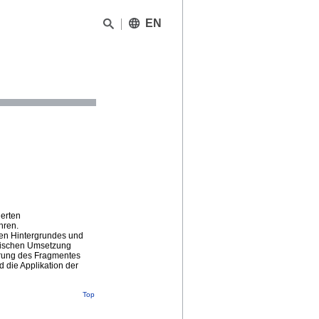
EN
ierten
hren.
hen Hintergrundes und
ktischen Umsetzung
erung des Fragmentes
 die Applikation der
Top