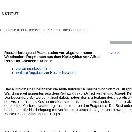
INSTITUT
E-Publication
Hochschularbeiten
Hochschularbeit
>
>
>
Restaurierung und Präsentation von abgenommenen
Zurück
Wandmalereifragmenten aus dem Karlszyklus von Alfred
Rethel im Aachener Rathaus
Zusammenfassung
weitere Angaben zur Hochschularbeit
Diese Diplomarbeit beinhaltet die restauratorische Bearbeitung von zwei strapp
Wandmalereifragmenten aus dem Karlszyklus von Alfred Rethel und Joseph Ke
Der besondere Schwerpunkt liegt dabei, neben der Erarbeitung des theoretisc
der Erstellung eines Restaurierungs- und Präsentationskonzeptes, auf der pra
durch eine Musterrestaurierung an einem der beiden Fragmente. Die Restauri
beinhaltete die Niederlegung der verformten malschichttragenden Leinwand und
Malschicht auf einen neuen Träger.