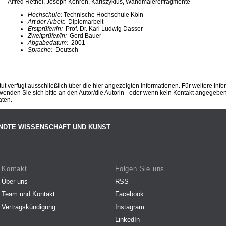
Alfred Rethel, Joseph Kehren, Karlszyklus, Wandmalereifragmente
Hochschule:
Technische Hochschule Köln
Art der Arbeit:
Diplomarbeit
Erstprüfer/in:
Prof. Dr. Karl Ludwig Dasser
Zweitprüfer/in:
Gerd Bauer
Abgabedatum:
2001
Sprache:
Deutsch
ut verfügt ausschließlich über die hier angezeigten Informationen. Für weitere Inf
enden Sie sich bitte an den Autor/die Autorin - oder wenn kein Kontakt angegeben i
äten.
NDTE WISSENSCHAFT UND KUNST
Kontakt
Folgen Sie uns
Über uns
RSS
Team und Kontakt
Facebook
Vertragskündigung
Instagram
LinkedIn