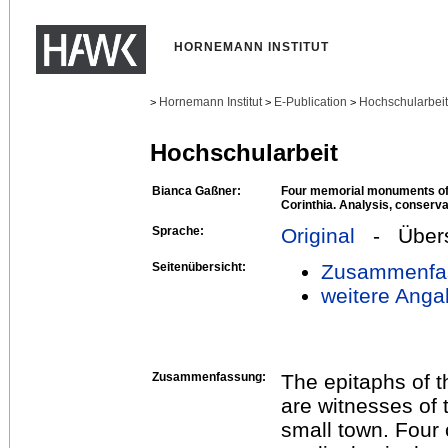
HORNEMANN INSTITUT
Hornemann Institut
E-Publication
Hochschularbei
>
>
>
Hochschularbeit
Bianca Gaßner:
Four memorial monuments of 
Corinthia. Analysis, conserva
Sprache:
Original
- Übers
Seitenübersicht:
Zusammenfa
weitere Anga
Zusammenfassung:
The epitaphs of t
are witnesses of t
small town. Four