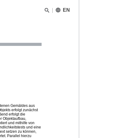
EN
undenen Gemäldes aus
bjekts erfolgt zunächst
end erfolgt die
r Objektaufbau,
ert und mithilfe von
lichkeitstests und eine
ext setzen zu können,
t. Parallel hierzu