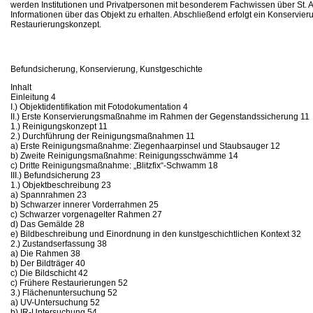
werden Institutionen und Privatpersonen mit besonderem Fachwissen über St. A
Informationen über das Objekt zu erhalten. Abschließend erfolgt ein Konservier
Restaurierungskonzept.
Befundsicherung, Konservierung, Kunstgeschichte
Inhalt
Einleitung 4
I.) Objektidentifikation mit Fotodokumentation 4
II.) Erste Konservierungsmaßnahme im Rahmen der Gegenstandssicherung 11
1.) Reinigungskonzept 11
2.) Durchführung der Reinigungsmaßnahmen 11
a) Erste Reinigungsmaßnahme: Ziegenhaarpinsel und Staubsauger 12
b) Zweite Reinigungsmaßnahme: Reinigungsschwämme 14
c) Dritte Reinigungsmaßnahme: „Blitzfix“-Schwamm 18
III.) Befundsicherung 23
1.) Objektbeschreibung 23
a) Spannrahmen 23
b) Schwarzer innerer Vorderrahmen 25
c) Schwarzer vorgenagelter Rahmen 27
d) Das Gemälde 28
e) Bildbeschreibung und Einordnung in den kunstgeschichtlichen Kontext 32
2.) Zustandserfassung 38
a) Die Rahmen 38
b) Der Bildträger 40
c) Die Bildschicht 42
c) Frühere Restaurierungen 52
3.) Flächenuntersuchung 52
a) UV-Untersuchung 52
b) IR-Untersuchung 54