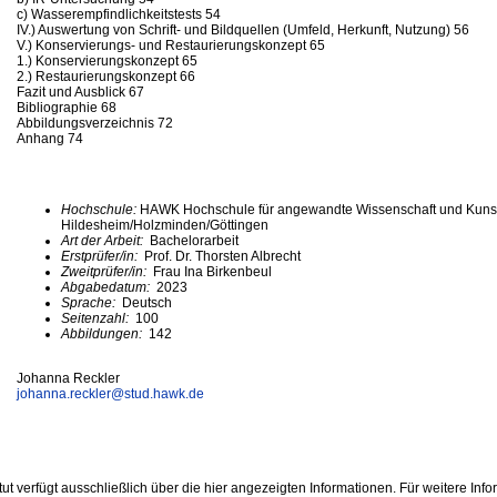
c) Wasserempfindlichkeitstests 54
IV.) Auswertung von Schrift- und Bildquellen (Umfeld, Herkunft, Nutzung) 56
V.) Konservierungs- und Restaurierungskonzept 65
1.) Konservierungskonzept 65
2.) Restaurierungskonzept 66
Fazit und Ausblick 67
Bibliographie 68
Abbildungsverzeichnis 72
Anhang 74
Hochschule:
HAWK Hochschule für angewandte Wissenschaft und Kuns
Hildesheim/Holzminden/Göttingen
Art der Arbeit:
Bachelorarbeit
Erstprüfer/in:
Prof. Dr. Thorsten Albrecht
Zweitprüfer/in:
Frau Ina Birkenbeul
Abgabedatum:
2023
Sprache:
Deutsch
Seitenzahl:
100
Abbildungen:
142
Johanna Reckler
johanna.reckler@
stud.hawk.de
ut verfügt ausschließlich über die hier angezeigten Informationen. Für weitere Inf