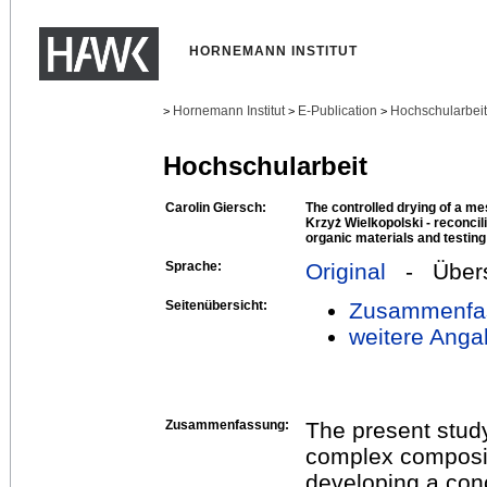
HORNEMANN INSTITUT
Hornemann Institut
E-Publication
Hochschularbei
>
>
>
Hochschularbeit
Carolin Giersch:
The controlled drying of a me
Krzyż Wielkopolski - reconcil
organic materials and testing
Sprache:
Original
- Übers
Seitenübersicht:
Zusammenfa
weitere Anga
Zusammenfassung:
The present study
complex composit
developing a conc