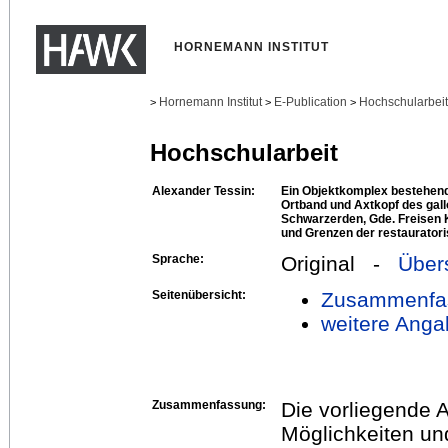
HORNEMANN INSTITUT
Hornemann Institut
E-Publication
Hochschularbei
>
>
>
Hochschularbeit
Alexander Tessin:
Ein Objektkomplex bestehen
Ortband und Axtkopf des gal
Schwarzerden, Gde. Freisen 
und Grenzen der restaurator
Sprache:
Original -
Über
Seitenübersicht:
Zusammenfa
weitere Anga
Zusammenfassung:
Die vorliegende A
Möglichkeiten un