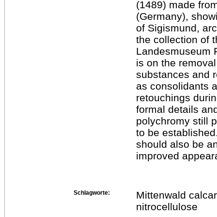
(1489) made from
(Germany), showi
of Sigismund, arc
the collection of t
Landesmuseum Fe
is on the removal 
substances and re
as consolidants 
retouchings durin
formal details and
polychromy still
to be establishe
should also be an
improved appearan
Schlagworte:
Mittenwald calcar
nitrocellulose