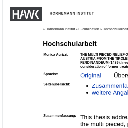
HORNEMANN INSTITUT
Hornemann Institut
E-Publication
Hochschularbei
>
>
>
Hochschularbeit
Monica Agrizzi:
THE MULTI PIECED RELIEF
AUSTRIA FROM THE TIRO
FERDINANDEUM (1489). Inves
consideration of former trea
Sprache:
Original
- Übers
Seitenübersicht:
Zusammenfa
weitere Anga
Zusammenfassung:
This thesis addre
the multi pieced,