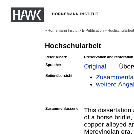
HORNEMANN INSTITUT
Hornemann Institut
E-Publication
Hochschularbei
>
>
>
Hochschularbeit
Peter Albert:
Preservation and restoratio
Sprache:
Original
- Übers
Seitenübersicht:
Zusammenfa
weitere Anga
Zusammenfassung:
This dissertation
of a horse bridle,
copper-alloyed and
Merovingian era. 