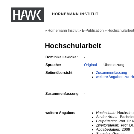
HORNEMANN INSTITUT
Hornemann Institut
E-Publication
Hochschularbei
>
>
>
Hochschularbeit
Dominika Lewicka:
-
Sprache:
Original
- Übersetzung
Seitenübersicht:
Zusammenfassung
weitere Angaben zur H
Zusammenfassung:
-
weitere Angaben:
Hochschule:
Hochschule
Art der Arbeit:
Bachelor
Erstprüfer/in:
Prof. Dr. 
Zweitprüfer/in:
Prof. D
Abgabedatum:
2009
Sprache:
German