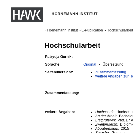
HORNEMANN INSTITUT
Hornemann Institut
E-Publication
Hochschularbei
>
>
>
Hochschularbeit
Patrycja Gornik:
-
Sprache:
Original
- Übersetzung
Seitenübersicht:
Zusammenfassung
weitere Angaben zur H
Zusammenfassung:
-
weitere Angaben:
Hochschule:
Hochschule
Art der Arbeit:
Bachelor
Erstprüfer/in:
Prof. Dr.
Zweitprüfer/in:
Diplom-
Abgabedatum:
2015
Sprache:
German