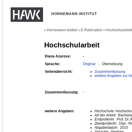
HORNEMANN INSTITUT
Hornemann Institut
E-Publication
Hochschularbei
>
>
>
Hochschularbeit
Diana Azarova:
-
Sprache:
Original
- Übersetzung
Seitenübersicht:
Zusammenfassung
weitere Angaben zur H
Zusammenfassung:
-
weitere Angaben:
Hochschule:
Hochschule
Art der Arbeit:
Bachelor
Erstprüfer/in:
Prof. Dr.
Zweitprüfer/in:
Dipl.- R
Abgabedatum:
2015
Sprache:
German