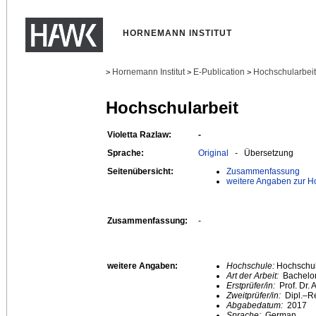
HORNEMANN INSTITUT
Hornemann Institut
E-Publication
Hochschularbei
>
>
>
Hochschularbeit
Violetta Razlaw:
-
Sprache:
Original
- Übersetzung
Seitenübersicht:
Zusammenfassung
weitere Angaben zur H
Zusammenfassung:
-
weitere Angaben:
Hochschule:
Hochschule
Art der Arbeit:
Bachelor
Erstprüfer/in:
Prof. Dr
Zweitprüfer/in:
Dipl.–R
Abgabedatum:
2017
Sprache:
German