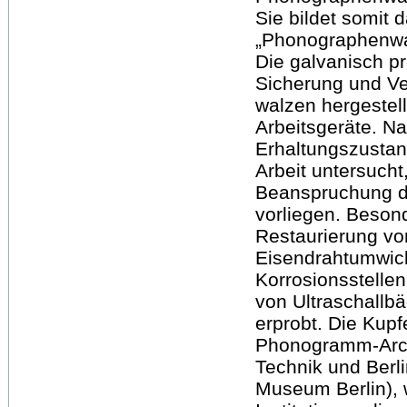
Sie bildet somit 
„Phonographenwal
Die galvanisch pr
Sicherung und Ve
walzen hergestell
Arbeitsgeräte. Na
Erhaltungszustan
Arbeit untersucht
Beanspruchung d
vorliegen. Beson
Restaurierung vo
Eisendrahtumwic
Korrosionsstelle
von Ultraschallb
erprobt. Die Kup
Phonogramm-Archi
Technik und Berl
Museum Berlin), 