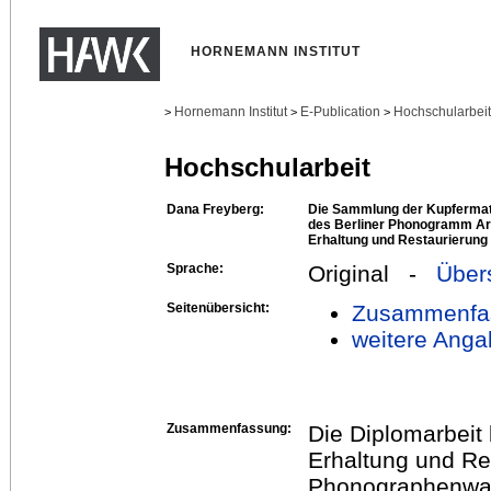
HORNEMANN INSTITUT
Hornemann Institut
E-Publication
Hochschularbei
>
>
>
Hochschularbeit
Dana Freyberg:
Die Sammlung der Kupfermat
des Berliner Phonogramm Arc
Erhaltung und Restaurierung
Sprache:
Original -
Über
Seitenübersicht:
Zusammenfa
weitere Anga
Zusammenfassung:
Die Diplomarbeit 
Erhaltung und Re
Phonographenwal