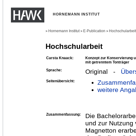
HORNEMANN INSTITUT
Hornemann Institut
E-Publication
Hochschularbei
>
>
>
Hochschularbeit
Carsta Knaack:
Konzept zur Konservierung u
mit getrenntem Tonträger
Sprache:
Original -
Über
Seitenübersicht:
Zusammenfa
weitere Anga
Zusammenfassung:
Die Bachelorarbei
und zur Nutzung 
Magnetton erarbe