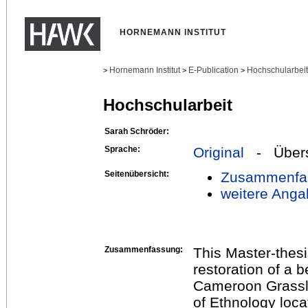
HORNEMANN INSTITUT
Hornemann Institut
E-Publication
Hochschularbei
>
>
>
Hochschularbeit
Sarah Schröder:
Sprache:
Original
- Übers
Seitenübersicht:
Zusammenfa
weitere Anga
Zusammenfassung:
This Master-thesi
restoration of a 
Cameroon Grassl
of Ethnology locat