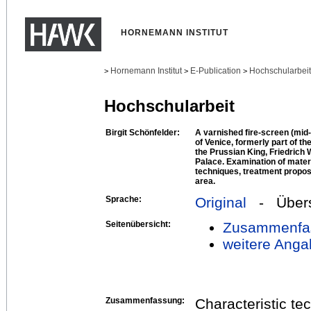
HORNEMANN INSTITUT
Hornemann Institut
E-Publication
Hochschularbei
>
>
>
Hochschularbeit
Birgit Schönfelder:
A varnished fire-screen (mid
of Venice, formerly part of the
the Prussian King, Friedrich W
Palace. Examination of mater
techniques, treatment proposal
area.
Sprache:
Original
- Übers
Seitenübersicht:
Zusammenfa
weitere Anga
Zusammenfassung:
Characteristic tec