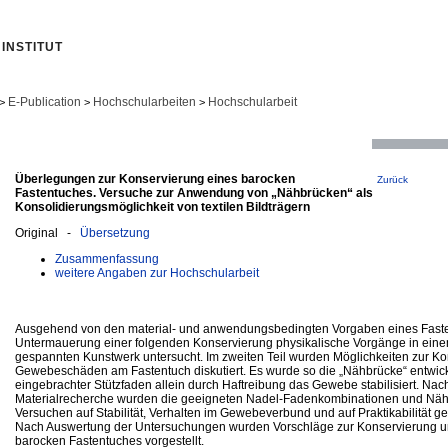
INSTITUT
E-Publication
Hochschularbeiten
Hochschularbeit
>
>
>
Überlegungen zur Konservierung eines barocken
Zurück
Fastentuches. Versuche zur Anwendung von „Nähbrücken“ als
Konsolidierungsmöglichkeit von textilen Bildträgern
Original -
Übersetzung
Zusammenfassung
weitere Angaben zur Hochschularbeit
Ausgehend von den material‐ und anwendungsbedingten Vorgaben eines Fast
Untermauerung einer folgenden Konservierung physikalische Vorgänge in ein
gespannten Kunstwerk untersucht. Im zweiten Teil wurden Möglichkeiten zur Ko
Gewebeschäden am Fastentuch diskutiert. Es wurde so die „Nähbrücke“ entwicke
eingebrachter Stützfaden allein durch Haftreibung das Gewebe stabilisiert. Nach
Materialrecherche wurden die geeigneten Nadel‐Fadenkombinationen und Näh
Versuchen auf Stabilität, Verhalten im Gewebeverbund und auf Praktikabilität get
Nach Auswertung der Untersuchungen wurden Vorschläge zur Konservierung u
barocken Fastentuches vorgestellt.