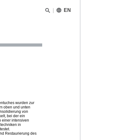
EN
entuches wurden zur
em oben und unten
nsolidierung von
lt, bei der ein
 einer intensiven
techniken in
estet.
nd Restaurierung des