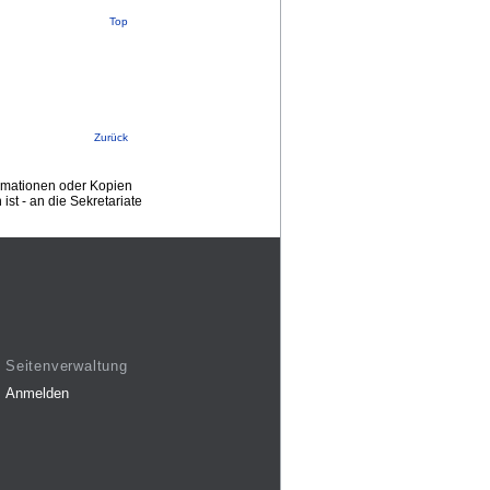
Top
Zurück
ormationen oder Kopien
st - an die Sekretariate
Seitenverwaltung
Anmelden