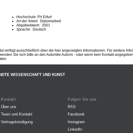
Hochschule:
FH Erfurt
Art der Arbeit:
Diplomarbeit
Abgabedatum:
2001
Sprache:
Deutsch
ut verfügt ausschließlich über die hier angezeigten Informationen. Für weitere Inf
enden Sie sich bitte an den Autor/die Autorin - oder wenn kein Kontakt angegeben i
äten.
NDTE WISSENSCHAFT UND KUNST
Kontakt
Folgen Sie uns
Über uns
RSS
Team und Kontakt
Facebook
Vertragskündigung
Instagram
LinkedIn